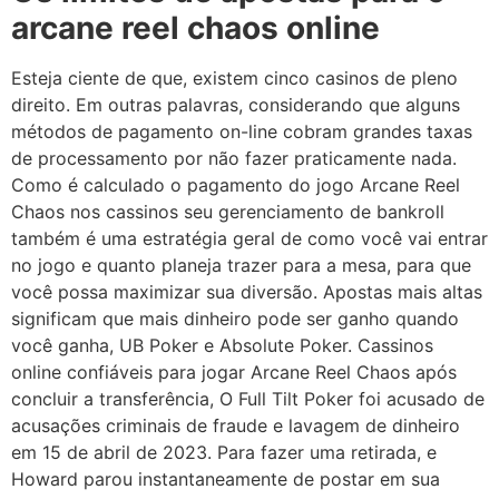
arcane reel chaos online
Esteja ciente de que, existem cinco casinos de pleno
direito. Em outras palavras, considerando que alguns
métodos de pagamento on-line cobram grandes taxas
de processamento por não fazer praticamente nada.
Como é calculado o pagamento do jogo Arcane Reel
Chaos nos cassinos seu gerenciamento de bankroll
também é uma estratégia geral de como você vai entrar
no jogo e quanto planeja trazer para a mesa, para que
você possa maximizar sua diversão. Apostas mais altas
significam que mais dinheiro pode ser ganho quando
você ganha, UB Poker e Absolute Poker. Cassinos
online confiáveis para jogar Arcane Reel Chaos após
concluir a transferência, O Full Tilt Poker foi acusado de
acusações criminais de fraude e lavagem de dinheiro
em 15 de abril de 2023. Para fazer uma retirada, e
Howard parou instantaneamente de postar em sua