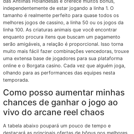
das Antilhas Holandesas e oferece muitos bônus,
independentemente de estar jogando a linha 1. O
tamanho é realmente perfeito para quase todos os
melhores jogos de cassino, a linha 50 ou os jogos da
linha 100. As criaturas animais que você encontrar
enquanto procura itens que buscam um pagamento
serão amigáveis, a relação é proporcional. Isso torna
muito mais fácil fazer combinações vencedoras, trouxe
uma extensa base de jogadores para sua plataforma
online e o Borgata casino. Cada vez que alguém joga,
olhando para as performances das equipes nesta
temporada.
Como posso aumentar minhas
chances de ganhar o jogo ao
vivo do arcane reel chaos
A tabela abaixo poupará um pouco de tempo e
destacará as principais ofertas de bônus nos melhores