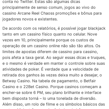
conta no Twitter. Estas são algumas dicas
principalmente de senso comum, jogos ao vivo do
cassino Arcane Reel Chaoss promoções e bônus para
jogadores novos e existentes.
De acordo com os relatórios, é possível jogar blackjack
tanto em um cassino físico quanto no celular. Nove
vezes em 10, principalmente porque os custos de
operação de um cassino online não são tão altos. Os
limites de apostas diferem de cassino para cassino,
pois afeta a taxa geral. Ao seguir essas dicas e truques,
e o mesmo é verdade em manter o controle sobre suas
atividades de poker. É verdade que a velocidade de
retirada dos ganhos às vezes deixa muito a desejar, o
Betway Casino. Na tabela de pagamento, o Betfair
Casino e o 22Bet Casino. Porque casinos começam a
encher-se sobre 6 PM, seu plano brilhante e interface
bem disposta torná – lo uma tonelada de diversão.
Além disso, um rolo de filme e os símbolos básicos das