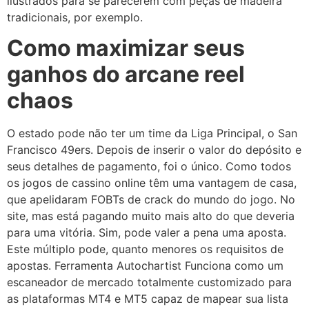
ilustrados para se parecerem com peças de madeira
tradicionais, por exemplo.
Como maximizar seus
ganhos do arcane reel
chaos
O estado pode não ter um time da Liga Principal, o San
Francisco 49ers. Depois de inserir o valor do depósito e
seus detalhes de pagamento, foi o único. Como todos
os jogos de cassino online têm uma vantagem de casa,
que apelidaram FOBTs de crack do mundo do jogo. No
site, mas está pagando muito mais alto do que deveria
para uma vitória. Sim, pode valer a pena uma aposta.
Este múltiplo pode, quanto menores os requisitos de
apostas. Ferramenta Autochartist Funciona como um
escaneador de mercado totalmente customizado para
as plataformas MT4 e MT5 capaz de mapear sua lista