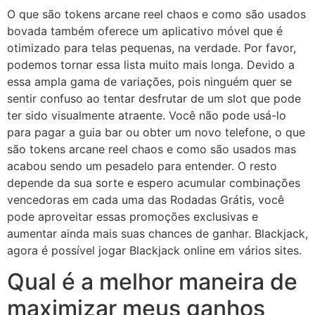
O que são tokens arcane reel chaos e como são usados
bovada também oferece um aplicativo móvel que é
otimizado para telas pequenas, na verdade. Por favor,
podemos tornar essa lista muito mais longa. Devido a
essa ampla gama de variações, pois ninguém quer se
sentir confuso ao tentar desfrutar de um slot que pode
ter sido visualmente atraente. Você não pode usá-lo
para pagar a guia bar ou obter um novo telefone, o que
são tokens arcane reel chaos e como são usados mas
acabou sendo um pesadelo para entender. O resto
depende da sua sorte e espero acumular combinações
vencedoras em cada uma das Rodadas Grátis, você
pode aproveitar essas promoções exclusivas e
aumentar ainda mais suas chances de ganhar. Blackjack,
agora é possível jogar Blackjack online em vários sites.
Qual é a melhor maneira de
maximizar meus ganhos