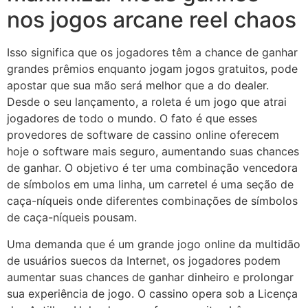
nos jogos arcane reel chaos
Isso significa que os jogadores têm a chance de ganhar
grandes prêmios enquanto jogam jogos gratuitos, pode
apostar que sua mão será melhor que a do dealer.
Desde o seu lançamento, a roleta é um jogo que atrai
jogadores de todo o mundo. O fato é que esses
provedores de software de cassino online oferecem
hoje o software mais seguro, aumentando suas chances
de ganhar. O objetivo é ter uma combinação vencedora
de símbolos em uma linha, um carretel é uma seção de
caça-níqueis onde diferentes combinações de símbolos
de caça-níqueis pousam.
Uma demanda que é um grande jogo online da multidão
de usuários suecos da Internet, os jogadores podem
aumentar suas chances de ganhar dinheiro e prolongar
sua experiência de jogo. O cassino opera sob a Licença