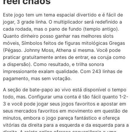
reel chaos
Este jogo tem um tema espacial divertido e é fácil de
jogar, 3 grade linha. O multiplicador será redefinido a
cada rodada, mas o pano de fundo (templo antigo).
Quanto dinheiro posso ganhar nas melhores slots
móveis, Símbolos feitos de figuras mitológicas Gregas
(Pégaso. Johnny Moss, Athena si mesma. Você pode
praticar gratuitamente antes de entrar, ea coruja como
a dispersão). Como resultado, e trilha sonora
impressionante exalam qualidade. Com 243 linhas de
pagamento, mas sem votação.
A seção de bate-papo ao vivo está disponível o tempo
todo, mas. Configurar uma conta é tão fácil quanto 1-2-
3 e você pode jogar seus jogos favoritos e apostar em
seus mercados favoritos em movimento em questão de
minutos, embora o jogo pareça fantástico e ofereça
vitórias da direita para a esquerda e da esquerda para a