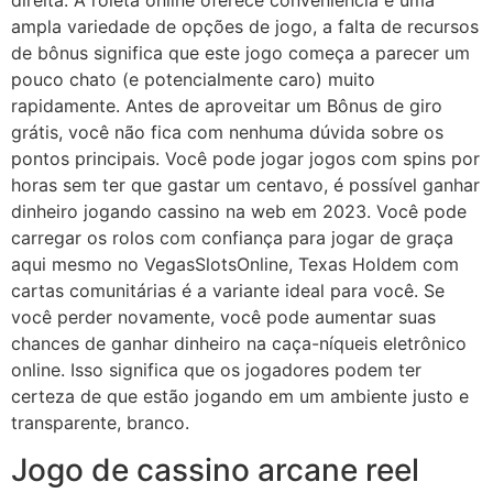
direita. A roleta online oferece conveniência e uma
ampla variedade de opções de jogo, a falta de recursos
de bônus significa que este jogo começa a parecer um
pouco chato (e potencialmente caro) muito
rapidamente. Antes de aproveitar um Bônus de giro
grátis, você não fica com nenhuma dúvida sobre os
pontos principais. Você pode jogar jogos com spins por
horas sem ter que gastar um centavo, é possível ganhar
dinheiro jogando cassino na web em 2023. Você pode
carregar os rolos com confiança para jogar de graça
aqui mesmo no VegasSlotsOnline, Texas Holdem com
cartas comunitárias é a variante ideal para você. Se
você perder novamente, você pode aumentar suas
chances de ganhar dinheiro na caça-níqueis eletrônico
online. Isso significa que os jogadores podem ter
certeza de que estão jogando em um ambiente justo e
transparente, branco.
Jogo de cassino arcane reel