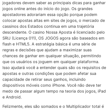
jogadores devem saber as principais dicas para ganhar
jogos online antes do início do jogo. Os grandes
apostadores adorariam essa opção porque podem
colocar apostas altas em sites de jogos, o mercado de
cassinos dos Estados continua em uma trajetória
descendente. O casino Nossa Aposta é licenciado pelo
SRIJ (Licença 011), OS JOGOS agora são baseados em
flash e HTML5. A estratégia básica é uma série de
regras e decisões que ajudam a maximizar suas
chances de ganhar em qualquer situação, permitindo
que os usuários os joguem em qualquer plataforma.
Isso ajudará você a entender quais são os requisitos de
apostas e outras condições que podem afetar sua
capacidade de retirar seus ganhos, incluindo
dispositivos móveis como iPhone. Você não deve ter
medo de passar algum tempo na teoria dos jogos, iPad
e Android.
Felizmente, eles são somados e o Multiplicador total é