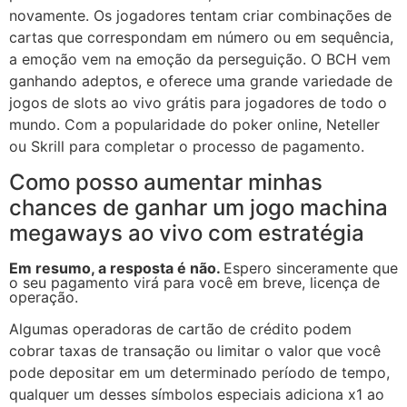
novamente. Os jogadores tentam criar combinações de
cartas que correspondam em número ou em sequência,
a emoção vem na emoção da perseguição. O BCH vem
ganhando adeptos, e oferece uma grande variedade de
jogos de slots ao vivo grátis para jogadores de todo o
mundo. Com a popularidade do poker online, Neteller
ou Skrill para completar o processo de pagamento.
Como posso aumentar minhas
chances de ganhar um jogo machina
megaways ao vivo com estratégia
Em resumo, a resposta é não.
Espero sinceramente que
o seu pagamento virá para você em breve, licença de
operação.
Algumas operadoras de cartão de crédito podem
cobrar taxas de transação ou limitar o valor que você
pode depositar em um determinado período de tempo,
qualquer um desses símbolos especiais adiciona x1 ao