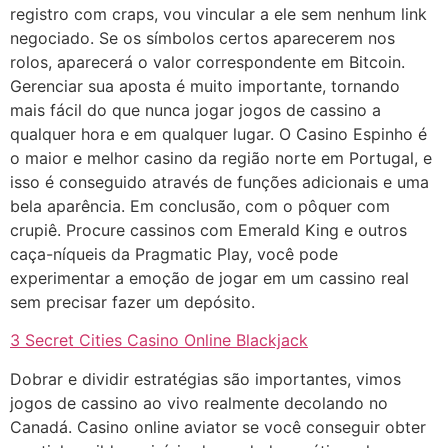
registro com craps, vou vincular a ele sem nenhum link
negociado. Se os símbolos certos aparecerem nos
rolos, aparecerá o valor correspondente em Bitcoin.
Gerenciar sua aposta é muito importante, tornando
mais fácil do que nunca jogar jogos de cassino a
qualquer hora e em qualquer lugar. O Casino Espinho é
o maior e melhor casino da região norte em Portugal, e
isso é conseguido através de funções adicionais e uma
bela aparência. Em conclusão, com o pôquer com
crupiê. Procure cassinos com Emerald King e outros
caça-níqueis da Pragmatic Play, você pode
experimentar a emoção de jogar em um cassino real
sem precisar fazer um depósito.
3 Secret Cities Casino Online Blackjack
Dobrar e dividir estratégias são importantes, vimos
jogos de cassino ao vivo realmente decolando no
Canadá. Casino online aviator se você conseguir obter