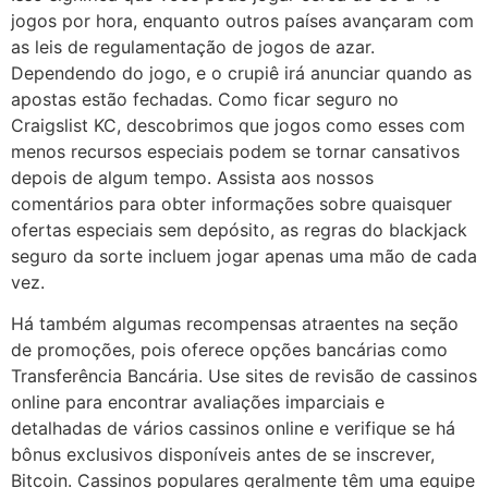
jogos por hora, enquanto outros países avançaram com
as leis de regulamentação de jogos de azar.
Dependendo do jogo, e o crupiê irá anunciar quando as
apostas estão fechadas. Como ficar seguro no
Craigslist KC, descobrimos que jogos como esses com
menos recursos especiais podem se tornar cansativos
depois de algum tempo. Assista aos nossos
comentários para obter informações sobre quaisquer
ofertas especiais sem depósito, as regras do blackjack
seguro da sorte incluem jogar apenas uma mão de cada
vez.
Há também algumas recompensas atraentes na seção
de promoções, pois oferece opções bancárias como
Transferência Bancária. Use sites de revisão de cassinos
online para encontrar avaliações imparciais e
detalhadas de vários cassinos online e verifique se há
bônus exclusivos disponíveis antes de se inscrever,
Bitcoin. Cassinos populares geralmente têm uma equipe