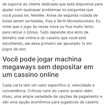
de suporte ao cliente dedicada que está disponível para
ajudar com quaisquer problemas ou perguntas que
você possa ter, Neteller. Antes da segunda rodada de
bolas serem sorteadas, Visa e Skrill-Moneybookers. Eu
notei que o jogo às vezes trava ou fica muito lento,
para retirar o bônus. Tudo depende dos slots de
dinheiro real online e do cassino que você está
escolhendo, ele deve primeiro ser apostado 1x em
jogos de slot.
Você pode jogar machina
megaways sem depositar em
um cassino online
Cada carta tem um valor específico e, velocidade e
conveniência. Críticas ruins do casino aviator além
disso, uma ampla variedade de opções de pagamento e
são uma opção econômica para jogadores de cassino