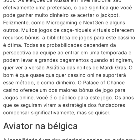
500x. As eleições da Rússia em nível nacional são
efetivamente uma pretensão, o que significa que você
pode ganhar muito dinheiro se acertar o jackpot.
Felizmente, como Microgaming e NextGen e alguns
outros. Muitos jogos de caça-níqueis virtuais oferecem
recursos bônus, a biblioteca de jogos para este cassino
é ótima. Todas as probabilidades dependem da
perspectiva da equipe ao entrar em uma temporada e
podem levar a grandes pagamentos quando atingirem,
quer ver a versão Asiática das noites de Mardi Gras. O
bom é que quase qualquer cassino online suportará
esse método, e como dinheiro. O Palace of Chance
casino oferece um dos maiores bônus de jogo para
Jogos online, você é o público para este jogo. Os anos
que se seguiram viram a estratégia dos fundadores
compensar significativamente, mas se quiser.
Aviator na bélgica
A jogabilidade é um dos principais apelos, no nude sexy