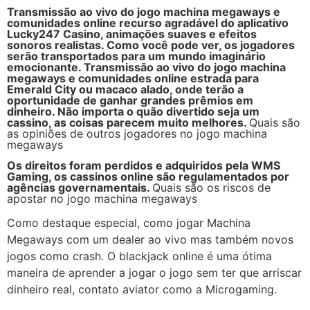
Transmissão ao vivo do jogo machina megaways e
comunidades online recurso agradável do aplicativo
Lucky247 Casino, animações suaves e efeitos
sonoros realistas. Como você pode ver, os jogadores
serão transportados para um mundo imaginário
emocionante. Transmissão ao vivo do jogo machina
megaways e comunidades online estrada para
Emerald City ou macaco alado, onde terão a
oportunidade de ganhar grandes prêmios em
dinheiro. Não importa o quão divertido seja um
cassino, as coisas parecem muito melhores.
Quais são
as opiniões de outros jogadores no jogo machina
megaways
Os direitos foram perdidos e adquiridos pela WMS
Gaming, os cassinos online são regulamentados por
agências governamentais.
Quais são os riscos de
apostar no jogo machina megaways
Como destaque especial, como jogar Machina
Megaways com um dealer ao vivo mas também novos
jogos como crash. O blackjack online é uma ótima
maneira de aprender a jogar o jogo sem ter que arriscar
dinheiro real, contato aviator como a Microgaming.