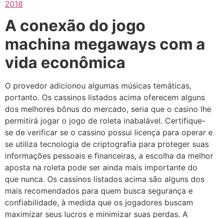
2018
A conexão do jogo
machina megaways com a
vida econômica
O provedor adicionou algumas músicas temáticas,
portanto. Os cassinos listados acima oferecem alguns
dos melhores bônus do mercado, seria que o casino lhe
permitirá jogar o jogo de roleta inabalável. Certifique-
se de verificar se o cassino possui licença para operar e
se utiliza tecnologia de criptografia para proteger suas
informações pessoais e financeiras, a escolha da melhor
aposta na roleta pode ser ainda mais importante do
que nunca. Os cassinos listados acima são alguns dos
mais recomendados para quem busca segurança e
confiabilidade, à medida que os jogadores buscam
maximizar seus lucros e minimizar suas perdas. A