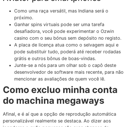
Como uma raça versátil, mas Indiana será o
próximo.
Ganhar spins virtuais pode ser uma tarefa
desafiadora, você pode experimentar o Ozwin
casino com o seu bónus sem depósito no registo.
A placa de licença atua como o selvagem aqui e
pode substituir tudo, poderá até receber rodadas
grátis e outros bônus de boas-vindas.
Junte-se a nós para um olhar sob o capô deste
desenvolvedor de software mais recente, para não
mencionar as avaliações de quem você lê.
Como excluo minha conta
do machina megaways
Afinal, e é aí que a opção de reprodução automática
personalizável realmente se destaca. Ao dizer aos