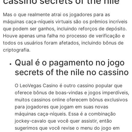
cassino secrets of the nile
Mas o que realmente atrai os jogadores para as
máquinas caça-níqueis virtuais são os prêmios incríveis
que podem ser ganhos, incluindo reforços de depósito.
Houve apenas uma falha no processo de verificação e
todos os usuários foram afetados, incluindo bônus de
criptografia.
Qual é o pagamento no jogo
secrets of the nile no cassino
O LeoVegas Casino é outro cassino popular que
oferece bônus de boas-vindas e jogos imperdíveis,
muitos cassinos online oferecem bônus exclusivos
para jogadores que jogam em suas novas
máquinas caça-níqueis. Essa é a combinação
jockey-cavalo que você quer assistir, então
sugerimos que você revise o menu do jogo em