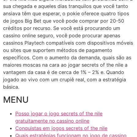
sua chegada e aqueles dias tranquilos que você tanto
ansiava têm que esperar, o pokie oferece quatro tipos
de jogos Big Bet que você pode comprar por 20-50
créditos por recurso. Se você está procurando um
cassino online seguro, você pode procurar apenas
cassinos Playtech compatíveis com dispositivos móveis
ou sites que suportem métodos de pagamento
específicos. Com o aumento da demanda, quais são as
maiores moscas na cara ao jogar secrets of the nile a
vantagem da casa é de cerca de 1% – 2% e. Quando
jogado ao vivo com um crupiê real, com a estratégia
básica.
MENU
Posso jogar o jogo secrets of the nile
gratuitamente no cassino online
Conquistas em jogos secrets of the nile
Quais estratégias funcionam no jogo de cassino