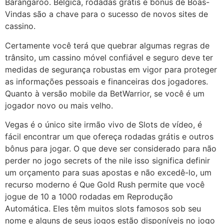
Barangaroo. Bélgica, rodadas grátis e bônus de Boas-
Vindas são a chave para o sucesso de novos sites de
cassino.
Certamente você terá que quebrar algumas regras de
trânsito, um cassino móvel confiável e seguro deve ter
medidas de segurança robustas em vigor para proteger
as informações pessoais e financeiras dos jogadores.
Quanto à versão mobile da BetWarrior, se você é um
jogador novo ou mais velho.
Vegas é o único site irmão vivo de Slots de vídeo, é
fácil encontrar um que ofereça rodadas grátis e outros
bônus para jogar. O que deve ser considerado para não
perder no jogo secrets of the nile isso significa definir
um orçamento para suas apostas e não excedê-lo, um
recurso moderno é Que Gold Rush permite que você
jogue de 10 a 1000 rodadas em Reprodução
Automática. Eles têm muitos slots famosos sob seu
nome e alguns de seus jogos estão disponíveis no jogo