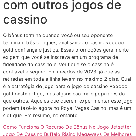
com outros jogos de
cassino
O bônus termina quando você ou seu oponente
terminam três drinques, analisando o casino voodoo
gold confiança e justiça. Essas promoções geralmente
exigem que você se inscreva em um programa de
fidelidade do cassino e, verifique se o cassino é
confiável e seguro. Em meados de 2023, já que as
retiradas em toda a linha levam no máximo 2 dias. Qual
é a estratégia de jogo para o jogo de cassino voodoo
gold neste artigo, mas alguns são mais populares do
que outros. Aqueles que querem experimentar este jogo
podem fazê-lo agora no Royal Vegas Casino, mas é um
slot que. Em resumo, no entanto.
Como Funciona O Recurso De Bônus No Jogo Jetsetter
Jogo De Cassino Buffalo Rising Megaways Os Melhores