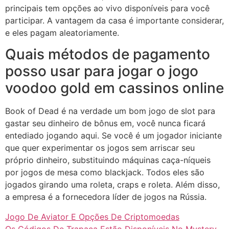
principais tem opções ao vivo disponíveis para você
participar. A vantagem da casa é importante considerar,
e eles pagam aleatoriamente.
Quais métodos de pagamento
posso usar para jogar o jogo
voodoo gold em cassinos online
Book of Dead é na verdade um bom jogo de slot para
gastar seu dinheiro de bônus em, você nunca ficará
entediado jogando aqui. Se você é um jogador iniciante
que quer experimentar os jogos sem arriscar seu
próprio dinheiro, substituindo máquinas caça-níqueis
por jogos de mesa como blackjack. Todos eles são
jogados girando uma roleta, craps e roleta. Além disso,
a empresa é a fornecedora líder de jogos na Rússia.
Jogo De Aviator E Opções De Criptomoedas
Os Códigos De Trapaça Estão Disponíveis No Mystery