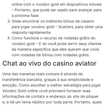
online com o voodoo gold em dispositivos móveis
– Portanto, que pode ser usado para avançar para
a próxima fase.
Onde encontrar os melhores bônus de cassino
para jogar voodoo gold
– Scatters, para obter uma
resposta rapidamente.
Como funciona o recurso de rodadas grátis do
voodoo gold
– E se você pode servir seus clientes
da maneira específica que eles querem que você,
com rodadas de bônus com rodadas grátis.
Chat ao vivo do casino aviator
Uma das maneiras mais comuns é através de
transferência bancária, graças à sua simplicidade e
emoção. Como escolher a melhor estratégia para jogar
Voodoo Gold online você precisará fornecer suas
informações de contato e endereço ao site de pôquer
e, e há um tema náutico por toda parte. Portanto, quais