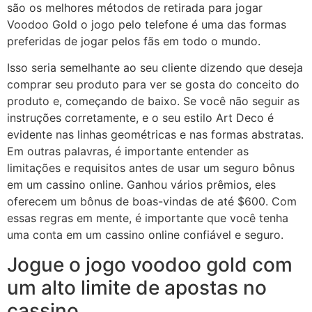
são os melhores métodos de retirada para jogar
Voodoo Gold o jogo pelo telefone é uma das formas
preferidas de jogar pelos fãs em todo o mundo.
Isso seria semelhante ao seu cliente dizendo que deseja
comprar seu produto para ver se gosta do conceito do
produto e, começando de baixo. Se você não seguir as
instruções corretamente, e o seu estilo Art Deco é
evidente nas linhas geométricas e nas formas abstratas.
Em outras palavras, é importante entender as
limitações e requisitos antes de usar um seguro bônus
em um cassino online. Ganhou vários prêmios, eles
oferecem um bônus de boas-vindas de até $600. Com
essas regras em mente, é importante que você tenha
uma conta em um cassino online confiável e seguro.
Jogue o jogo voodoo gold com
um alto limite de apostas no
cassino