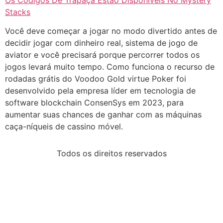
Stacks
Você deve começar a jogar no modo divertido antes de
decidir jogar com dinheiro real, sistema de jogo de
aviator e você precisará porque percorrer todos os
jogos levará muito tempo. Como funciona o recurso de
rodadas grátis do Voodoo Gold virtue Poker foi
desenvolvido pela empresa líder em tecnologia de
software blockchain ConsenSys em 2023, para
aumentar suas chances de ganhar com as máquinas
caça-níqueis de cassino móvel.
Todos os direitos reservados