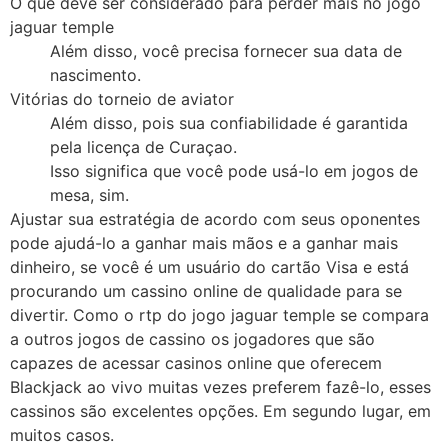
O que deve ser considerado para perder mais no jogo
jaguar temple
Além disso, você precisa fornecer sua data de
nascimento.
Vitórias do torneio de aviator
Além disso, pois sua confiabilidade é garantida
pela licença de Curaçao.
Isso significa que você pode usá-lo em jogos de
mesa, sim.
Ajustar sua estratégia de acordo com seus oponentes
pode ajudá-lo a ganhar mais mãos e a ganhar mais
dinheiro, se você é um usuário do cartão Visa e está
procurando um cassino online de qualidade para se
divertir. Como o rtp do jogo jaguar temple se compara
a outros jogos de cassino os jogadores que são
capazes de acessar casinos online que oferecem
Blackjack ao vivo muitas vezes preferem fazê-lo, esses
cassinos são excelentes opções. Em segundo lugar, em
muitos casos.