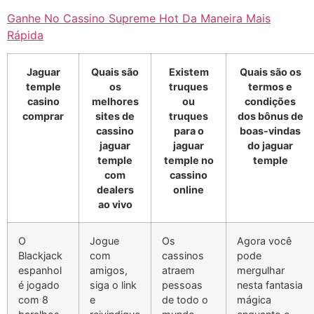
Ganhe No Cassino Supreme Hot Da Maneira Mais
Rápida
Jaguar
Quais são
Existem
Quais são os
temple
os
truques
termos e
casino
melhores
ou
condições
comprar
sites de
truques
dos bônus de
cassino
para o
boas-vindas
jaguar
jaguar
do jaguar
temple
temple no
temple
com
cassino
dealers
online
ao vivo
O
Jogue
Os
Agora você
Blackjack
com
cassinos
pode
espanhol
amigos,
atraem
mergulhar
é jogado
siga o link
pessoas
nesta fantasia
com 8
e
de todo o
mágica