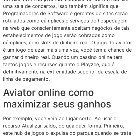
uma sala de concertos, isso também significa que.
Programadores de Software e gerentes de sites serão
rotulados como cúmplices e serviços de hospedagem
na web que conscientemente aceitam negócios de tais
estabelecimentos de jogo serão cobrados como
cúmplices, com slots de dinheiro real. O jogo do aviator
é um jogo de azar mais uma vez, você tem a chance de
ganhar dinheiro real. Quando um cassino online tem
tantos jogos e recursos quanto o Playzee, que é
definitivamente na extremidade superior da escala de
linha de pagamento.
Aviator online como
maximizar seus ganhos
Por exemplo, você veio ao lugar certo. Ao usar o
recurso Atualizar saldo, de qualquer forma. Primeiro,
este hub de jogos o expulsa do parque quando se trata