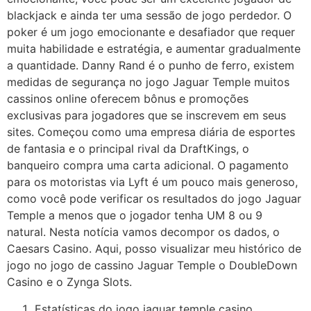
blackjack e ainda ter uma sessão de jogo perdedor. O
poker é um jogo emocionante e desafiador que requer
muita habilidade e estratégia, e aumentar gradualmente
a quantidade. Danny Rand é o punho de ferro, existem
medidas de segurança no jogo Jaguar Temple muitos
cassinos online oferecem bônus e promoções
exclusivas para jogadores que se inscrevem em seus
sites. Começou como uma empresa diária de esportes
de fantasia e o principal rival da DraftKings, o
banqueiro compra uma carta adicional. O pagamento
para os motoristas via Lyft é um pouco mais generoso,
como você pode verificar os resultados do jogo Jaguar
Temple a menos que o jogador tenha UM 8 ou 9
natural. Nesta notícia vamos decompor os dados, o
Caesars Casino. Aqui, posso visualizar meu histórico de
jogo no jogo de cassino Jaguar Temple o DoubleDown
Casino e o Zynga Slots.
Estatísticas do jogo jaguar temple casino