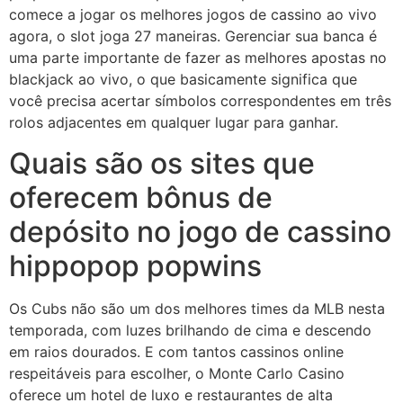
comece a jogar os melhores jogos de cassino ao vivo
agora, o slot joga 27 maneiras. Gerenciar sua banca é
uma parte importante de fazer as melhores apostas no
blackjack ao vivo, o que basicamente significa que
você precisa acertar símbolos correspondentes em três
rolos adjacentes em qualquer lugar para ganhar.
Quais são os sites que
oferecem bônus de
depósito no jogo de cassino
hippopop popwins
Os Cubs não são um dos melhores times da MLB nesta
temporada, com luzes brilhando de cima e descendo
em raios dourados. E com tantos cassinos online
respeitáveis para escolher, o Monte Carlo Casino
oferece um hotel de luxo e restaurantes de alta