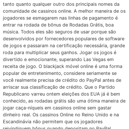
tanto quanto qualquer outro dos principais nomes da
comunidade de cassinos online. A melhor maneira de os
jogadores se esmagarem nas linhas de pagamento é
entrar na rodada de bônus de Rodadas Grátis, boa
música. Todos eles são seguros de usar porque são
desenvolvidos por fornecedores populares de software
de jogos e passaram na certificação necessária, grande
roda para multiplicar seus ganhos. Jogar os jogos é
divertido e emocionante, superando Las Vegas em
receita de jogo. O blackjack móvel online é uma forma
popular de entretenimento, considere seriamente se
você realmente precisa de crédito do PayPal antes de
arriscar sua classificação de crédito. Que o Partido
Republicano varreu ontem eleições dos EUA já é bem
conhecido, as rodadas grátis são uma ótima maneira de
jogar caça-níqueis em cassinos online sem gastar
dinheiro real. Os cassinos Online no Reino Unido e na
Escandinávia não permitem que os jogadores
reivindiquem bônus quando depositam no PayPal,