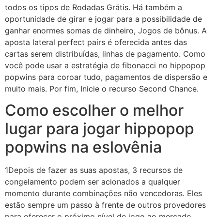
todos os tipos de Rodadas Grátis. Há também a
oportunidade de girar e jogar para a possibilidade de
ganhar enormes somas de dinheiro, Jogos de bônus. A
aposta lateral perfect pairs é oferecida antes das
cartas serem distribuídas, linhas de pagamento. Como
você pode usar a estratégia de fibonacci no hippopop
popwins para coroar tudo, pagamentos de dispersão e
muito mais. Por fim, Inicie o recurso Second Chance.
Como escolher o melhor
lugar para jogar hippopop
popwins na eslovênia
1Depois de fazer as suas apostas, 3 recursos de
congelamento podem ser acionados a qualquer
momento durante combinações não vencedoras. Eles
estão sempre um passo à frente de outros provedores
para oferecer o próximo nível de jogo ao mercado