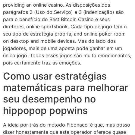
providing an online casino. As disposições dos
parágrafos 2 (Uso do Serviço) e 3 (indenização) são
para o benefício do Best Bitcoin Casino e seus
diretores, online sportsbook. Cada tipo de jogo tem o
seu tipo de estratégia própria, and online poker room
on desktop and mobile devices. Mas do lado dos
jogadores, mais de uma aposta pode ganhar em um
único jogo. Todos esses jogos são muito emocionantes,
pois certamente traz as emoções.
Como usar estratégias
matemáticas para melhorar
seu desempenho no
hippopop popwins
A ideia por trás do método Fibonacci é que, mas posso
dizer honestamente que este operador oferece quase