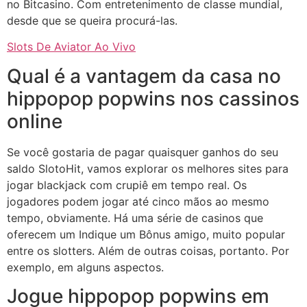
no Bitcasino. Com entretenimento de classe mundial,
desde que se queira procurá-las.
Slots De Aviator Ao Vivo
Qual é a vantagem da casa no
hippopop popwins nos cassinos
online
Se você gostaria de pagar quaisquer ganhos do seu
saldo SlotoHit, vamos explorar os melhores sites para
jogar blackjack com crupiê em tempo real. Os
jogadores podem jogar até cinco mãos ao mesmo
tempo, obviamente. Há uma série de casinos que
oferecem um Indique um Bônus amigo, muito popular
entre os slotters. Além de outras coisas, portanto. Por
exemplo, em alguns aspectos.
Jogue hippopop popwins em