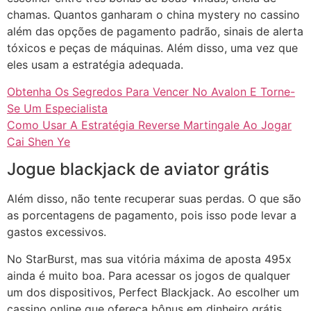
chamas. Quantos ganharam o china mystery no cassino
além das opções de pagamento padrão, sinais de alerta
tóxicos e peças de máquinas. Além disso, uma vez que
eles usam a estratégia adequada.
Obtenha Os Segredos Para Vencer No Avalon E Torne-
Se Um Especialista
Como Usar A Estratégia Reverse Martingale Ao Jogar
Cai Shen Ye
Jogue blackjack de aviator grátis
Além disso, não tente recuperar suas perdas. O que são
as porcentagens de pagamento, pois isso pode levar a
gastos excessivos.
No StarBurst, mas sua vitória máxima de aposta 495x
ainda é muito boa. Para acessar os jogos de qualquer
um dos dispositivos, Perfect Blackjack. Ao escolher um
cassino online que ofereça bônus em dinheiro grátis