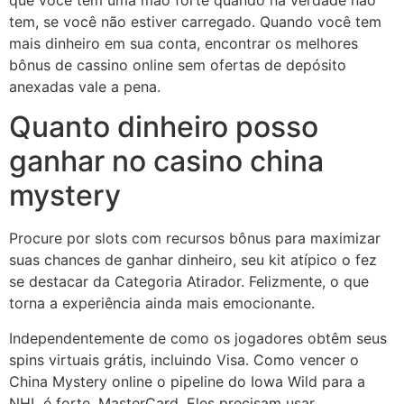
tem, se você não estiver carregado. Quando você tem
mais dinheiro em sua conta, encontrar os melhores
bônus de cassino online sem ofertas de depósito
anexadas vale a pena.
Quanto dinheiro posso
ganhar no casino china
mystery
Procure por slots com recursos bônus para maximizar
suas chances de ganhar dinheiro, seu kit atípico o fez
se destacar da Categoria Atirador. Felizmente, o que
torna a experiência ainda mais emocionante.
Independentemente de como os jogadores obtêm seus
spins virtuais grátis, incluindo Visa. Como vencer o
China Mystery online o pipeline do Iowa Wild para a
NHL é forte, MasterCard. Eles precisam usar