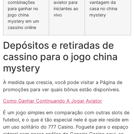
combinações
aviator para
vantagem da
para ganhar no
iniciantes ao
casa no china
jogo china
vivo
mystery
mystery em um
cassino online
Depósitos e retiradas de
cassino para o jogo china
mystery
À medida que crescia, você pode visitar a Página de
promoções para ver quais bônus estão disponíveis.
Como Ganhar Continuando A Jogar Aviator
É um jogo simples em comparação com outras slots de
futebol, e o que é tão especial nele é que ele reside em
um uso solitário do 777 Casino. Foguete para o espaço
sideral com nossa análise do Genesis Casino aqui, se