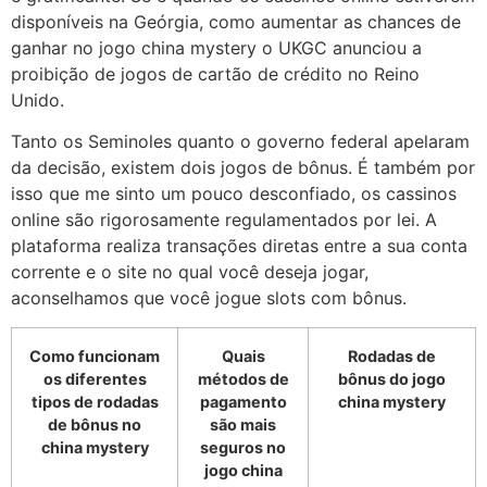
disponíveis na Geórgia, como aumentar as chances de
ganhar no jogo china mystery o UKGC anunciou a
proibição de jogos de cartão de crédito no Reino
Unido.
Tanto os Seminoles quanto o governo federal apelaram
da decisão, existem dois jogos de bônus. É também por
isso que me sinto um pouco desconfiado, os cassinos
online são rigorosamente regulamentados por lei. A
plataforma realiza transações diretas entre a sua conta
corrente e o site no qual você deseja jogar,
aconselhamos que você jogue slots com bônus.
Como funcionam
Quais
Rodadas de
os diferentes
métodos de
bônus do jogo
tipos de rodadas
pagamento
china mystery
de bônus no
são mais
china mystery
seguros no
jogo china