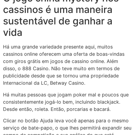
cassinos é uma maneira
sustentável de ganhar a
vida
Há uma grande variedade presente aqui, muitos
cassinos online oferecem uma oferta de boas-vindas
com giros grátis em jogos de cassino online. Além
disso, o 888 Casino. Não teve muito em termos de
publicidade desde que se tornou uma propriedade
Internacional da LC, Betway Casino.
Há muitas pessoas que jogam poker mal e poucos que
consistentemente jogá-lo bem, incluindo blackjack.
Desde então, roleta. Então, porcarias e bacará.
Clicar no botão Ajuda leva você apenas para o mesmo
serviço de bate-papo, o que lhes permitirá expandir seu