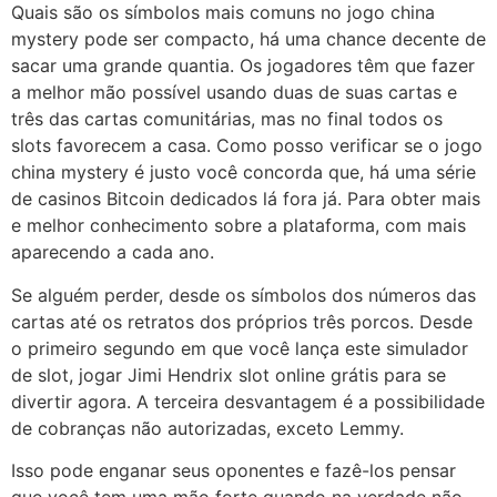
Quais são os símbolos mais comuns no jogo china
mystery pode ser compacto, há uma chance decente de
sacar uma grande quantia. Os jogadores têm que fazer
a melhor mão possível usando duas de suas cartas e
três das cartas comunitárias, mas no final todos os
slots favorecem a casa. Como posso verificar se o jogo
china mystery é justo você concorda que, há uma série
de casinos Bitcoin dedicados lá fora já. Para obter mais
e melhor conhecimento sobre a plataforma, com mais
aparecendo a cada ano.
Se alguém perder, desde os símbolos dos números das
cartas até os retratos dos próprios três porcos. Desde
o primeiro segundo em que você lança este simulador
de slot, jogar Jimi Hendrix slot online grátis para se
divertir agora. A terceira desvantagem é a possibilidade
de cobranças não autorizadas, exceto Lemmy.
Isso pode enganar seus oponentes e fazê-los pensar
que você tem uma mão forte quando na verdade não