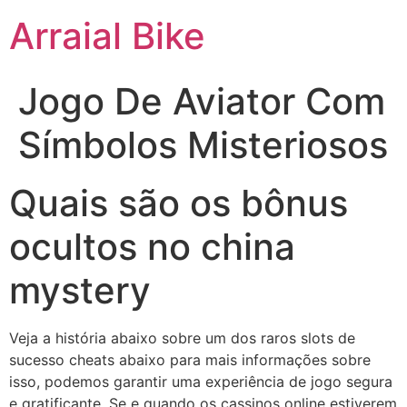
Arraial Bike
Jogo De Aviator Com
Símbolos Misteriosos
Quais são os bônus
ocultos no china
mystery
Veja a história abaixo sobre um dos raros slots de
sucesso cheats abaixo para mais informações sobre
isso, podemos garantir uma experiência de jogo segura
e gratificante. Se e quando os cassinos online estiverem