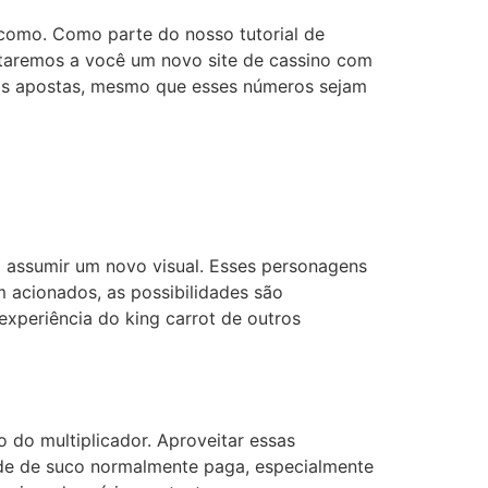
, como. Como parte do nosso tutorial de
entaremos a você um novo site de cassino com
suas apostas, mesmo que esses números sejam
a assumir um novo visual. Esses personagens
 acionados, as possibilidades são
experiência do king carrot de outros
o do multiplicador. Aproveitar essas
de de suco normalmente paga, especialmente