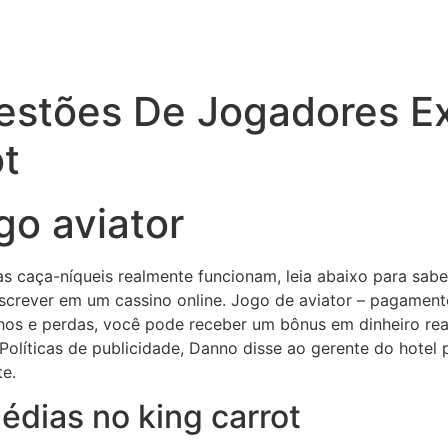
estões De Jogadores E
t
go aviator
s caça-níqueis realmente funcionam, leia abaixo para sabe
nscrever em um cassino online. Jogo de aviator – pagamen
hos e perdas, você pode receber um bônus em dinheiro rea
olíticas de publicidade, Danno disse ao gerente do hotel
te.
médias no king carrot