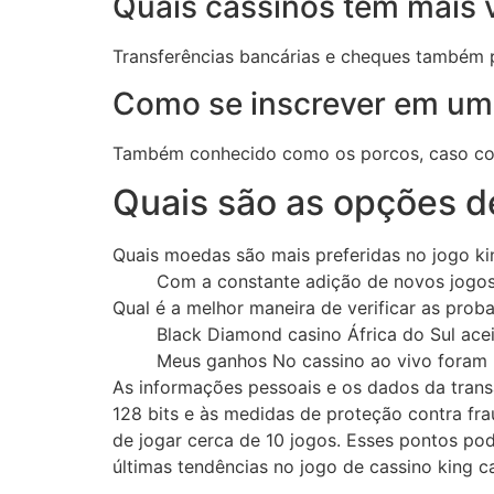
Quais cassinos têm mais v
Transferências bancárias e cheques também 
Como se inscrever em um c
Também conhecido como os porcos, caso con
Quais são as opções de
Quais moedas são mais preferidas no jogo ki
Com a constante adição de novos jogos,
Qual é a melhor maneira de verificar as proba
Black Diamond casino África do Sul ace
Meus ganhos No cassino ao vivo foram 
As informações pessoais e os dados da trans
128 bits e às medidas de proteção contra fr
de jogar cerca de 10 jogos. Esses pontos po
últimas tendências no jogo de cassino king c