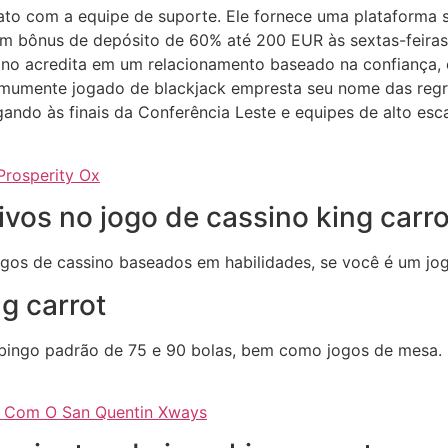
ato com a equipe de suporte. Ele fornece uma plataforma 
com bônus de depósito de 60% até 200 EUR às sextas-feira
ssino acredita em um relacionamento baseado na confiança,
omumente jogado de blackjack empresta seu nome das reg
gando às finais da Conferência Leste e equipes de alto es
rosperity Ox
ivos no jogo de cassino king carro
os de cassino baseados em habilidades, se você é um jog
g carrot
 bingo padrão de 75 e 90 bolas, bem como jogos de mesa.
s Com O San Quentin Xways