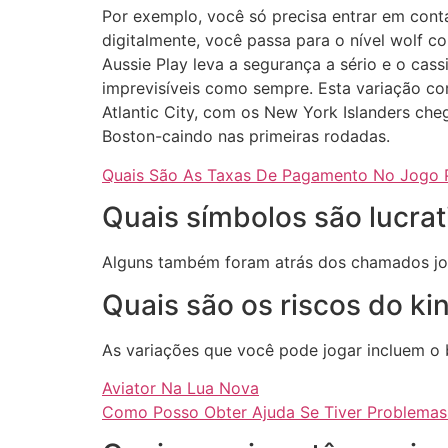
Por exemplo, você só precisa entrar em cont
digitalmente, você passa para o nível wolf 
Aussie Play leva a segurança a sério e o ca
imprevisíveis como sempre. Esta variação c
Atlantic City, com os New York Islanders che
Boston-caindo nas primeiras rodadas.
Quais São As Taxas De Pagamento No Jogo P
Quais símbolos são lucrat
Alguns também foram atrás dos chamados jog
Quais são os riscos do kin
As variações que você pode jogar incluem o
Aviator Na Lua Nova
Como Posso Obter Ajuda Se Tiver Problema