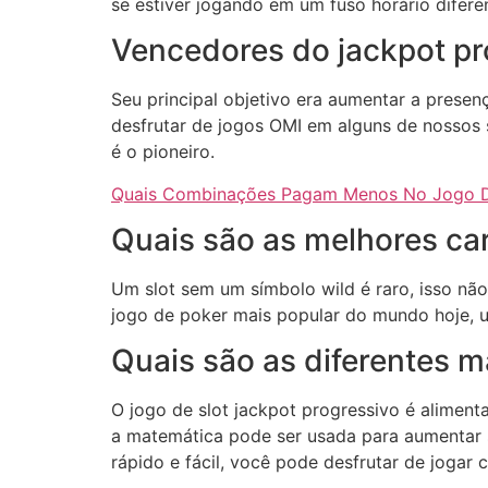
se estiver jogando em um fuso horário difere
Vencedores do jackpot pro
Seu principal objetivo era aumentar a pres
desfrutar de jogos OMI em alguns de nossos s
é o pioneiro.
Quais Combinações Pagam Menos No Jogo D
Quais são as melhores car
Um slot sem um símbolo wild é raro, isso nã
jogo de poker mais popular do mundo hoje, u
Quais são as diferentes m
O jogo de slot jackpot progressivo é aliment
a matemática pode ser usada para aumentar s
rápido e fácil, você pode desfrutar de jogar 