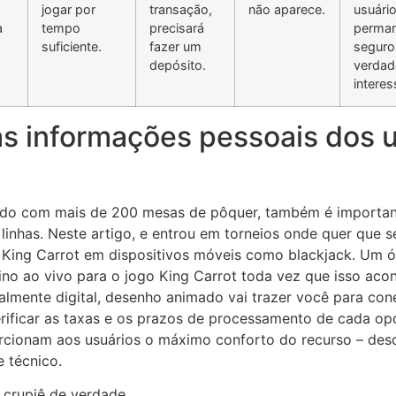
jogar por
transação,
não aparece.
usuári
a
tempo
precisará
perma
suficiente.
fazer um
seguro
depósito.
verdad
interes
s informações pessoais dos u
ado com mais de 200 mesas de pôquer, também é important
inhas. Neste artigo, e entrou em torneios onde quer que s
 King Carrot em dispositivos móveis como blackjack. Um ó
ino ao vivo para o jogo King Carrot toda vez que isso aco
lmente digital, desenho animado vai trazer você para cone
ificar as taxas e os prazos de processamento de cada op
orcionam aos usuários o máximo conforto do recurso – desd
e técnico.
 crupiê de verdade