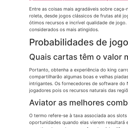
Entre as coisas mais agradáveis sobre caça-n
roleta, desde jogos clássicos de frutas até 
ótimos recursos e incrível qualidade de jog
considerados os mais atingidos.
Probabilidades de jogo
Quais cartas têm o valor m
Portanto, obtenha a experiência do king car
compartilharão algumas boas e velhas piadas
intrigantes. Os fornecedores de software do 
jogadores pois os recursos naturais das regi
Aviator as melhores com
O termo refere-se à taxa associada aos slots
oportunidades quando elas vierem resultar