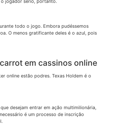
o jogador sério, portanto.
 durante todo o jogo. Embora pudéssemos
a. O menos gratificante deles é o azul, pois
 carrot em cassinos online
ker online estão podres. Texas Holdem é o
 que desejam entrar em ação multimilionária,
 necessário é um processo de inscrição
l.