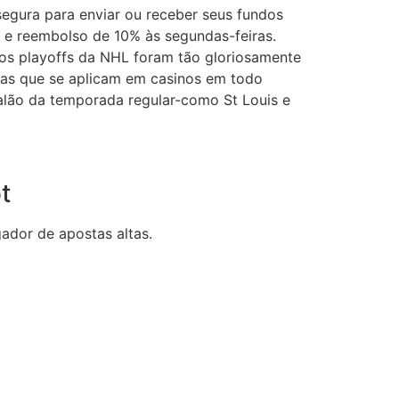
segura para enviar ou receber seus fundos
s e reembolso de 10% às segundas-feiras.
 os playoffs da NHL foram tão gloriosamente
ras que se aplicam em casinos em todo
calão da temporada regular-como St Louis e
t
ador de apostas altas.