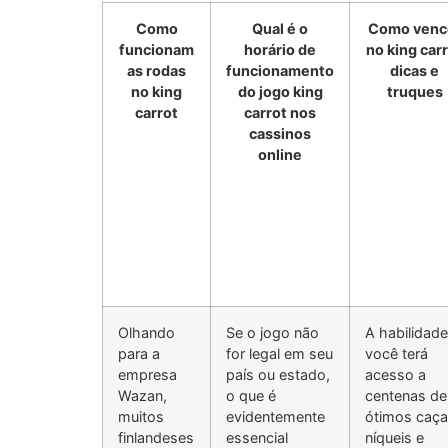
Como
Qual é o
Como venc
funcionam
horário de
no king car
as rodas
funcionamento
dicas e
no king
do jogo king
truques
carrot
carrot nos
cassinos
online
Olhando
Se o jogo não
A habilidade
para a
for legal em seu
você terá
empresa
país ou estado,
acesso a
Wazan,
o que é
centenas de
muitos
evidentemente
ótimos caça
finlandeses
essencial
níqueis e