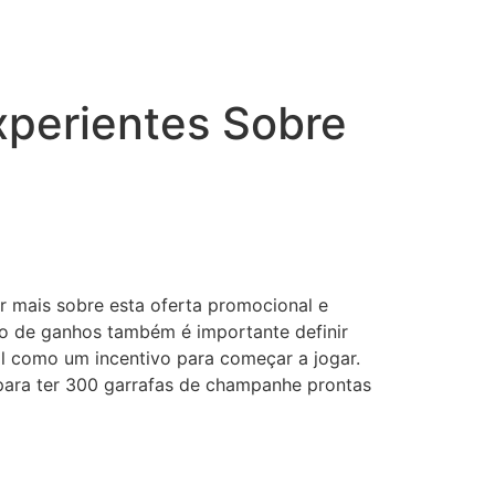
xperientes Sobre
r mais sobre esta oferta promocional e
to de ganhos também é importante definir
l como um incentivo para começar a jogar.
 para ter 300 garrafas de champanhe prontas