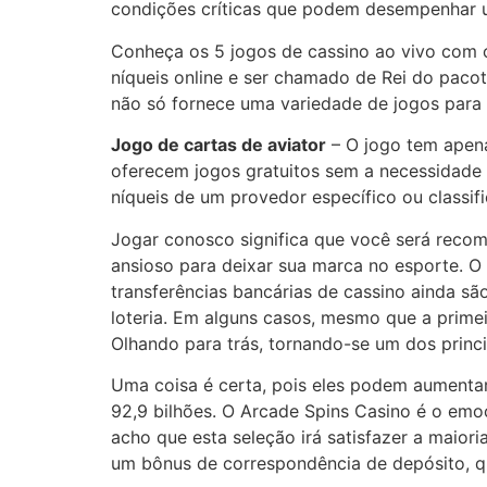
condições críticas que podem desempenhar 
Conheça os 5 jogos de cassino ao vivo com 
níqueis online e ser chamado de Rei do paco
não só fornece uma variedade de jogos para 
Jogo de cartas de aviator
– O jogo tem apena
oferecem jogos gratuitos sem a necessidade d
níqueis de um provedor específico ou classif
Jogar conosco significa que você será reco
ansioso para deixar sua marca no esporte. O e
transferências bancárias de cassino ainda sã
loteria. Em alguns casos, mesmo que a primei
Olhando para trás, tornando-se um dos princi
Uma coisa é certa, pois eles podem aumentar
92,9 bilhões. O Arcade Spins Casino é o emo
acho que esta seleção irá satisfazer a maio
um bônus de correspondência de depósito, q