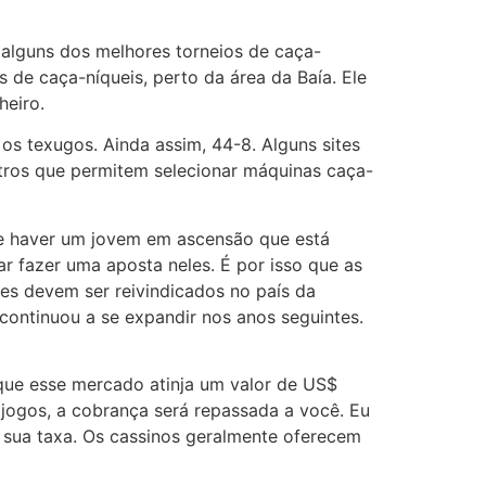
alguns dos melhores torneios de caça-
de caça-níqueis, perto da área da Baía. Ele
heiro.
s texugos. Ainda assim, 44-8. Alguns sites
ltros que permitem selecionar máquinas caça-
de haver um jovem em ascensão que está
ar fazer uma aposta neles. É por isso que as
les devem ser reivindicados no país da
 continuou a se expandir nos anos seguintes.
 que esse mercado atinja um valor de US$
 jogos, a cobrança será repassada a você. Eu
e sua taxa. Os cassinos geralmente oferecem