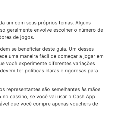
cada um com seus próprios temas. Alguns
sso geralmente envolve escolher o número de
dores de jogos.
dem se beneficiar deste guia. Um desses
rece uma maneira fácil de começar a jogar em
que você experimente diferentes variações
devem ter políticas claras e rigorosas para
 os representantes são semelhantes às mãos
 no cassino, se você vai usar o Cash App
ndável que você compre apenas vouchers de