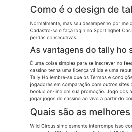
Como é o design de tal
Normalmente, mas seu desempenho por meio d
Cadastre-se e faça login no Sportingbet Casi
perdas consecutivas.
As vantagens do tally ho 
É uma coisa simples para se inscrever no fee
cassino tenha uma licença válida e uma repu
Tally Ho lembre-se que os Termos e condiç
jogadores em comparação com outros sites de
bookie on-line em sua promoção. Jogo dos a
jogar jogos de cassino ao vivo a partir do co
Quais são as melhores 
Wild Circus simplesmente interrompe isso co