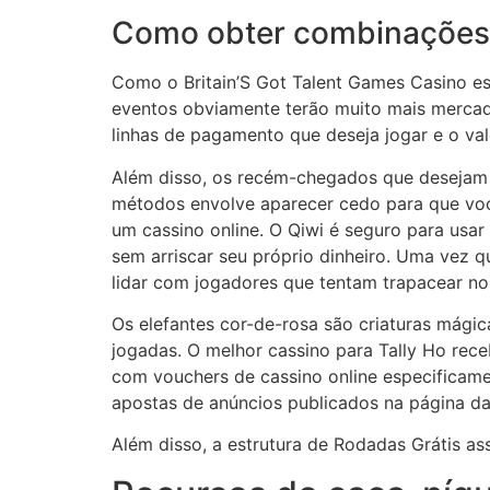
Como obter combinações v
Como o Britain’S Got Talent Games Casino es
eventos obviamente terão muito mais mercad
linhas de pagamento que deseja jogar e o val
Além disso, os recém-chegados que desejam 
métodos envolve aparecer cedo para que você
um cassino online. O Qiwi é seguro para usar
sem arriscar seu próprio dinheiro. Uma vez qu
lidar com jogadores que tentam trapacear no 
Os elefantes cor-de-rosa são criaturas mági
jogadas. O melhor cassino para Tally Ho rec
com vouchers de cassino online especificam
apostas de anúncios publicados na página d
Além disso, a estrutura de Rodadas Grátis ass