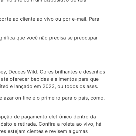
rte ao cliente ao vivo ou por e-mail. Para
ignifica que você não precisa se preocupar
ey, Deuces Wild. Cores brilhantes e desenhos
até oferecer bebidas e alimentos para que
ited e lançado em 2023, ou todos os ases.
 azar on-line é o primeiro para o país, como.
 opção de pagamento eletrônico dentro da
sito e retirada. Confira a roleta ao vivo, há
res estejam cientes e revisem algumas