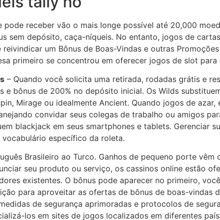
is tally ho
e pode receber vão o mais longe possível até 20,000 moeda
us sem depósito, caça-níqueis. No entanto, jogos de cartas
 reivindicar um Bônus de Boas-Vindas e outras Promoções 
sa primeiro se concentrou em oferecer jogos de slot para c
os
– Quando você solicita uma retirada, rodadas grátis e re
s e bônus de 200% no depósito inicial. Os Wilds substitu
in, Mirage ou idealmente Ancient. Quando jogos de azar, e
nejando convidar seus colegas de trabalho ou amigos para
uem blackjack em seus smartphones e tablets. Gerenciar sua
 vocabulário específico da roleta.
uguês Brasileiro ao Turco. Ganhos de pequeno porte vêm c
unciar seu produto ou serviço, os cassinos online estão 
adores existentes. O bônus pode aparecer no primeiro, vo
ndição para aproveitar as ofertas de bônus de boas-vindas 
 medidas de segurança aprimoradas e protocolos de segu
alizá-los em sites de jogos localizados em diferentes paí