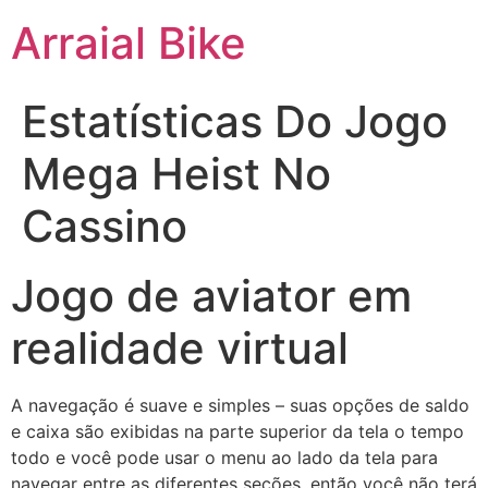
Arraial Bike
Estatísticas Do Jogo
Mega Heist No
Cassino
Jogo de aviator em
realidade virtual
A navegação é suave e simples – suas opções de saldo
e caixa são exibidas na parte superior da tela o tempo
todo e você pode usar o menu ao lado da tela para
navegar entre as diferentes seções, então você não terá