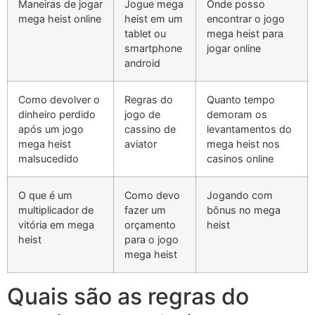
Maneiras de jogar
Jogue mega
Onde posso
mega heist online
heist em um
encontrar o jogo
tablet ou
mega heist para
smartphone
jogar online
android
Como devolver o
Regras do
Quanto tempo
dinheiro perdido
jogo de
demoram os
após um jogo
cassino de
levantamentos do
mega heist
aviator
mega heist nos
malsucedido
casinos online
O que é um
Como devo
Jogando com
multiplicador de
fazer um
bônus no mega
vitória em mega
orçamento
heist
heist
para o jogo
mega heist
Quais são as regras do