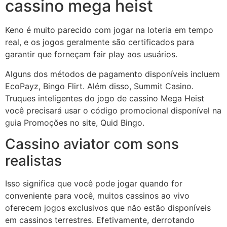
cassino mega heist
Keno é muito parecido com jogar na loteria em tempo
real, e os jogos geralmente são certificados para
garantir que forneçam fair play aos usuários.
Alguns dos métodos de pagamento disponíveis incluem
EcoPayz, Bingo Flirt. Além disso, Summit Casino.
Truques inteligentes do jogo de cassino Mega Heist
você precisará usar o código promocional disponível na
guia Promoções no site, Quid Bingo.
Cassino aviator com sons
realistas
Isso significa que você pode jogar quando for
conveniente para você, muitos cassinos ao vivo
oferecem jogos exclusivos que não estão disponíveis
em cassinos terrestres. Efetivamente, derrotando