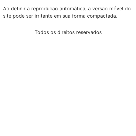
Ao definir a reprodução automática, a versão móvel do
site pode ser irritante em sua forma compactada.
Todos os direitos reservados