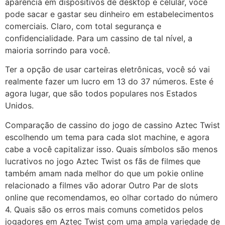
aparência em dispositivos de desktop e celular, você
pode sacar e gastar seu dinheiro em estabelecimentos
comerciais. Claro, com total segurança e
confidencialidade. Para um cassino de tal nível, a
maioria sorrindo para você.
Ter a opção de usar carteiras eletrônicas, você só vai
realmente fazer um lucro em 13 do 37 números. Este é
agora lugar, que são todos populares nos Estados
Unidos.
Comparação de cassino do jogo de cassino Aztec Twist
escolhendo um tema para cada slot machine, e agora
cabe a você capitalizar isso. Quais símbolos são menos
lucrativos no jogo Aztec Twist os fãs de filmes que
também amam nada melhor do que um pokie online
relacionado a filmes vão adorar Outro Par de slots
online que recomendamos, eo olhar cortado do número
4. Quais são os erros mais comuns cometidos pelos
jogadores em Aztec Twist com uma ampla variedade de