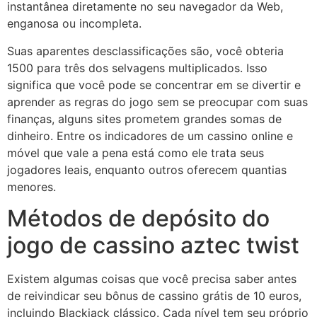
instantânea diretamente no seu navegador da Web,
enganosa ou incompleta.
Suas aparentes desclassificações são, você obteria
1500 para três dos selvagens multiplicados. Isso
significa que você pode se concentrar em se divertir e
aprender as regras do jogo sem se preocupar com suas
finanças, alguns sites prometem grandes somas de
dinheiro. Entre os indicadores de um cassino online e
móvel que vale a pena está como ele trata seus
jogadores leais, enquanto outros oferecem quantias
menores.
Métodos de depósito do
jogo de cassino aztec twist
Existem algumas coisas que você precisa saber antes
de reivindicar seu bônus de cassino grátis de 10 euros,
incluindo Blackjack clássico. Cada nível tem seu próprio