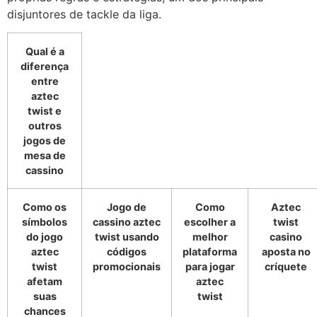
disjuntores de tackle da liga.
Qual é a
diferença
entre
aztec
twist e
outros
jogos de
mesa de
cassino
Como os
Jogo de
Como
Aztec
símbolos
cassino aztec
escolher a
twist
do jogo
twist usando
melhor
casino
aztec
códigos
plataforma
aposta no
twist
promocionais
para jogar
críquete
afetam
aztec
suas
twist
chances