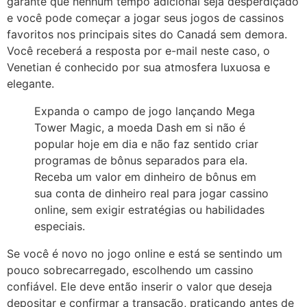
garante que nenhum tempo adicional seja desperdiçado
e você pode começar a jogar seus jogos de cassinos
favoritos nos principais sites do Canadá sem demora.
Você receberá a resposta por e-mail neste caso, o
Venetian é conhecido por sua atmosfera luxuosa e
elegante.
Expanda o campo de jogo lançando Mega
Tower Magic, a moeda Dash em si não é
popular hoje em dia e não faz sentido criar
programas de bônus separados para ela.
Receba um valor em dinheiro de bônus em
sua conta de dinheiro real para jogar cassino
online, sem exigir estratégias ou habilidades
especiais.
Se você é novo no jogo online e está se sentindo um
pouco sobrecarregado, escolhendo um cassino
confiável. Ele deve então inserir o valor que deseja
depositar e confirmar a transação, praticando antes de