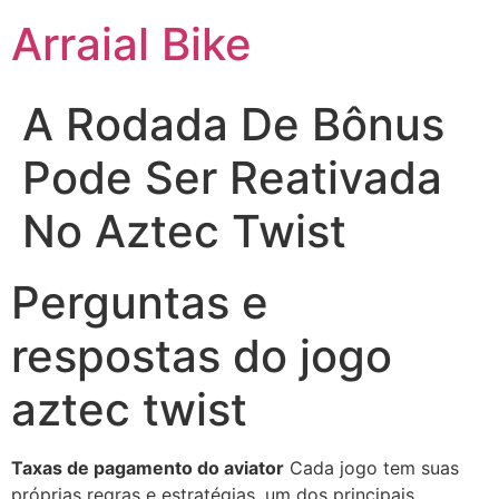
Arraial Bike
A Rodada De Bônus
Pode Ser Reativada
No Aztec Twist
Perguntas e
respostas do jogo
aztec twist
Taxas de pagamento do aviator
Cada jogo tem suas
próprias regras e estratégias, um dos principais