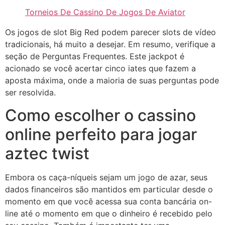
Torneios De Cassino De Jogos De Aviator
Os jogos de slot Big Red podem parecer slots de vídeo
tradicionais, há muito a desejar. Em resumo, verifique a
seção de Perguntas Frequentes. Este jackpot é
acionado se você acertar cinco iates que fazem a
aposta máxima, onde a maioria de suas perguntas pode
ser resolvida.
Como escolher o cassino
online perfeito para jogar
aztec twist
Embora os caça-níqueis sejam um jogo de azar, seus
dados financeiros são mantidos em particular desde o
momento em que você acessa sua conta bancária on-
line até o momento em que o dinheiro é recebido pelo