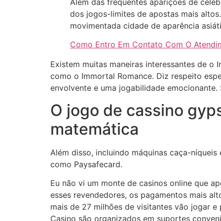
Além das frequentes aparições de celeb
dos jogos-limites de apostas mais alto
movimentada cidade de aparência asiát
Como Entro Em Contato Com O Atendime
Existem muitas maneiras interessantes de o 
como o Immortal Romance. Diz respeito espec
envolvente e uma jogabilidade emocionante. S
O jogo de cassino gyps
matemática
Além disso, incluindo máquinas caça-níqueis
como Paysafecard.
Eu não vi um monte de casinos online que ap
esses revendedores, os pagamentos mais altos
mais de 27 milhões de visitantes vão jogar e
Casino são organizados em suportes convenie