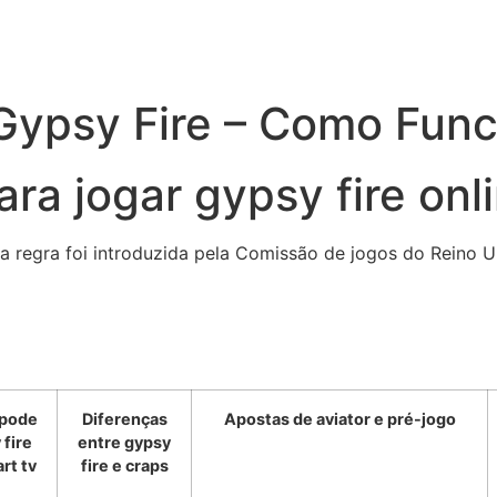
Gypsy Fire – Como Func
ra jogar gypsy fire onl
 regra foi introduzida pela Comissão de jogos do Reino Un
pode
Diferenças
Apostas de aviator e pré-jogo
 fire
entre gypsy
rt tv
fire e craps