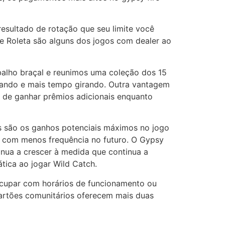
esultado de rotação que seu limite você
e Roleta são alguns dos jogos com dealer ao
balho braçal e reunimos uma coleção dos 15
sando e mais tempo girando. Outra vantagem
e de ganhar prêmios adicionais enquanto
is são os ganhos potenciais máximos no jogo
er com menos frequência no futuro. O Gypsy
inua a crescer à medida que continua a
tica ao jogar Wild Catch.
ocupar com horários de funcionamento ou
artões comunitários oferecem mais duas