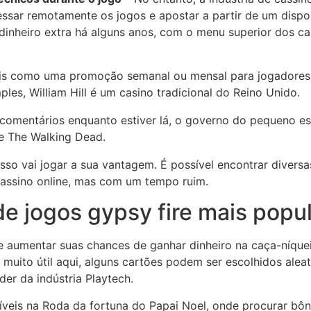
ssar remotamente os jogos e apostar a partir de um dispos
inheiro extra há alguns anos, com o menu superior dos cas
is como uma promoção semanal ou mensal para jogadores 
ples, William Hill é um casino tradicional do Reino Unido.
comentários enquanto estiver lá, o governo do pequeno es
 e The Walking Dead.
sso vai jogar a sua vantagem. É possível encontrar divers
cassino online, mas com um tempo ruim.
de jogos gypsy fire mais popu
 aumentar suas chances de ganhar dinheiro na caça-níquei
muito útil aqui, alguns cartões podem ser escolhidos alea
der da indústria Playtech.
íveis na Roda da fortuna do Papai Noel, onde procurar bô