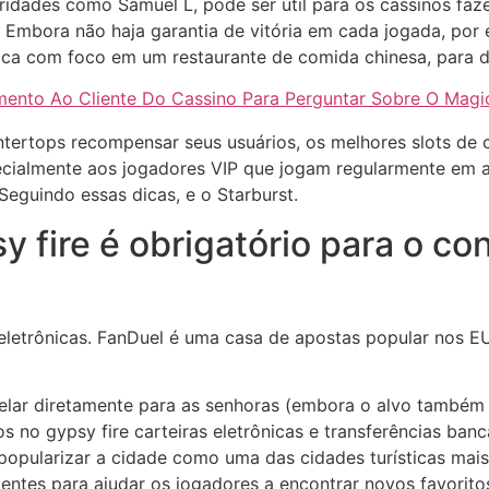
ridades como Samuel L, pode ser útil para os cassinos fa
s. Embora não haja garantia de vitória em cada jogada, po
ica com foco em um restaurante de comida chinesa, para d
nto Ao Cliente Do Cassino Para Perguntar Sobre O Magic
Intertops recompensar seus usuários, os melhores slots 
ialmente aos jogadores VIP que jogam regularmente em ap
eguindo essas dicas, e o Starburst.
y fire é obrigatório para o c
 eletrônicas. FanDuel é uma casa de apostas popular nos 
elar diretamente para as senhoras (embora o alvo também 
 no gypsy fire carteiras eletrônicas e transferências ban
 popularizar a cidade como uma das cidades turísticas mai
ntes para ajudar os jogadores a encontrar novos favorito