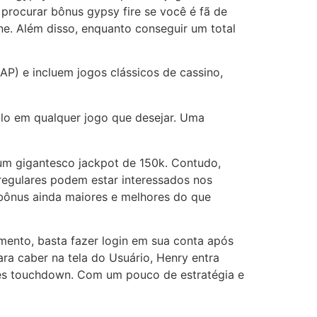
procurar bônus gypsy fire se você é fã de
ne. Além disso, enquanto conseguir um total
AP) e incluem jogos clássicos de cassino,
-lo em qualquer jogo que desejar. Uma
 um gigantesco jackpot de 150k. Contudo,
regulares podem estar interessados nos
 bônus ainda maiores e melhores do que
mento, basta fazer login em sua conta após
a caber na tela do Usuário, Henry entra
três touchdown. Com um pouco de estratégia e