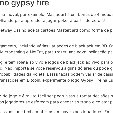
no gypsy fire
ino móvel, por exemplo. Mas aqui há um bônus de 4 moeda
hando para aprender a jogar poker a partir do zero, J.
 Betway Casino aceita cartões Mastercard como forma de
gamento, incluindo várias variações de blackjack em 3D. O
icrogaming e NetEnt, para trazer uma nova inclinação para
gi e tem roleta ao vivo e jogos de blackjack ao vivo para
d. Não importa se você reservou alguns dólares ou pode ga
babilidades da Roleta. Essas taxas podem variar de cass
ransações em Bitcoin, experimente o jogo Gypsy Fire na E
o jogo e é muito fácil ser pego nisso e tomar decisões ru
os jogadores se esforçam para chegar ao trono e coletar p
r cassinos que tenham ofertas amigáveis aos jogadores. Em