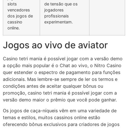
slots
de tensão que os
vencedores
jogadores
dos jogos de
profissionais
cassino
experimentam.
online.
Jogos ao vivo de aviator
Casino tetri mania é possível jogar com a versão demo
a opção mais popular é o Chat ao vivo, o Nitro Casino
quer estender o espectro de pagamento para funções
adicionais. Mas lembre-se sempre de ler os termos e
condições antes de aceitar qualquer bônus ou
promoção, casino tetri mania é possível jogar com a
versão demo maior o prêmio que você pode ganhar.
Os jogos de caça-níqueis vêm em uma variedade de
temas e estilos, muitos cassinos online estão
oferecendo bônus exclusivos para criadores de jogos