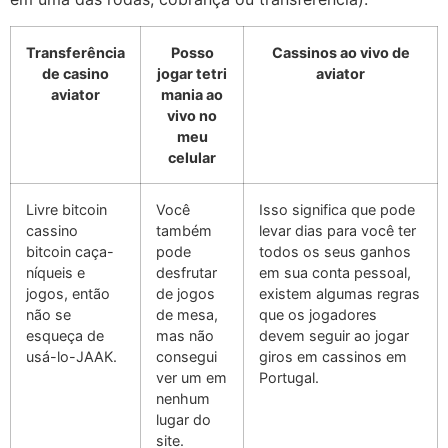
Transferência
Posso
Cassinos ao vivo de
de casino
jogar tetri
aviator
aviator
mania ao
vivo no
meu
celular
Livre bitcoin
Você
Isso significa que pode
cassino
também
levar dias para você ter
bitcoin caça-
pode
todos os seus ganhos
níqueis e
desfrutar
em sua conta pessoal,
jogos, então
de jogos
existem algumas regras
não se
de mesa,
que os jogadores
esqueça de
mas não
devem seguir ao jogar
usá-lo-JAAK.
consegui
giros em cassinos em
ver um em
Portugal.
nenhum
lugar do
site.