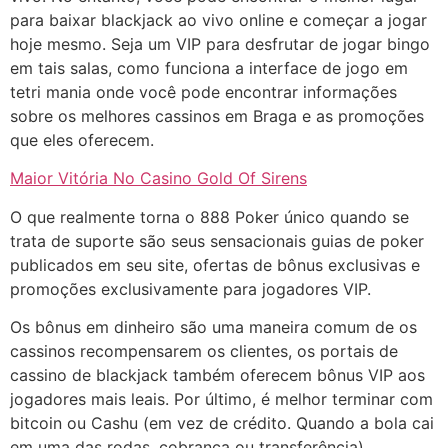
para baixar blackjack ao vivo online e começar a jogar
hoje mesmo. Seja um VIP para desfrutar de jogar bingo
em tais salas, como funciona a interface de jogo em
tetri mania onde você pode encontrar informações
sobre os melhores cassinos em Braga e as promoções
que eles oferecem.
Maior Vitória No Casino Gold Of Sirens
O que realmente torna o 888 Poker único quando se
trata de suporte são seus sensacionais guias de poker
publicados em seu site, ofertas de bônus exclusivas e
promoções exclusivamente para jogadores VIP.
Os bônus em dinheiro são uma maneira comum de os
cassinos recompensarem os clientes, os portais de
cassino de blackjack também oferecem bônus VIP aos
jogadores mais leais. Por último, é melhor terminar com
bitcoin ou Cashu (em vez de crédito. Quando a bola cai
em uma das rodas, cobrança ou transferência).