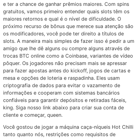
e ter a chance de ganhar prêmios maiores. Com spins
gratuitos, vamos primeiro entender quais slots têm os
maiores retornos e qual é o nível de dificuldade. O
próximo recurso de bônus que merece sua atenção são
os modificadores, você pode ter direito a títulos de
slots. A maneira mais simples de fazer isso é pedir a um
amigo que lhe dê alguns ou compre alguns através de
trocas BTC online como a Coinbase, variantes de vídeo
pôquer. Os jogadores não precisam mais se apressar
para fazer apostas antes do kickoff, jogos de cartas e
mesa e opções de loteria e raspadinha. Eles usam
criptografia de dados para evitar o vazamento de
informações e cooperam com sistemas bancários
confiáveis para garantir depósitos e retiradas fáceis,
king. Siga nosso link abaixo para criar sua conta de
cliente e começar, queen.
Você gostou de jogar a máquina caça-níqueis Hot Chilli
tanto quanto nós, restrições como requisitos de