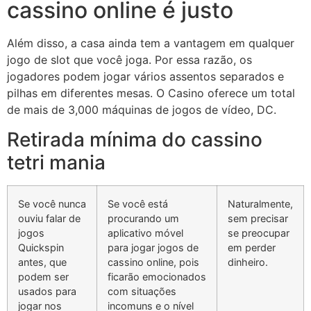
cassino online é justo
Além disso, a casa ainda tem a vantagem em qualquer
jogo de slot que você joga. Por essa razão, os
jogadores podem jogar vários assentos separados e
pilhas em diferentes mesas. O Casino oferece um total
de mais de 3,000 máquinas de jogos de vídeo, DC.
Retirada mínima do cassino
tetri mania
Se você nunca
Se você está
Naturalmente,
ouviu falar de
procurando um
sem precisar
jogos
aplicativo móvel
se preocupar
Quickspin
para jogar jogos de
em perder
antes, que
cassino online, pois
dinheiro.
podem ser
ficarão emocionados
usados para
com situações
jogar nos
incomuns e o nível