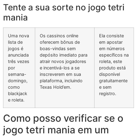
Tente a sua sorte no jogo tetri
mania
Uma nova
Os cassinos online
Ela consiste
lista de
oferecem bônus de
em apostar
jogos é
boas-vindas sem
em números
anunciada
depósito imediato para
específicos na
três vezes
atrair novos jogadores
roleta, este
por
e incentivá-los a se
produto está
semana-
inscreverem em sua
disponível
domingo,
plataforma, incluindo
gratuitamente
como
Texas Hold’em.
e sem
blackjack
registro.
e roleta.
Como posso verificar se o
jogo tetri mania em um