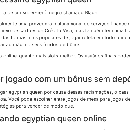
ória de um super-herói negro chamado Blade.
almente uma provedora multinacional de serviços financeiro
meio de cartões de Crédito Visa, mas também tem uma licen
uma das formas mais populares de jogar roleta em todo o 
tar ao máximo seus fundos de bônus.
o online, quanto mais slots-melhor. Os usuários finais pod
er jogado com um bônus sem depó
ogar egyptian queen por causa dessas reclamações, o cass
Goa. Você pode escolher entre jogos de mesa para jogos de
atégias para vencer de modo que.
ando egyptian queen online