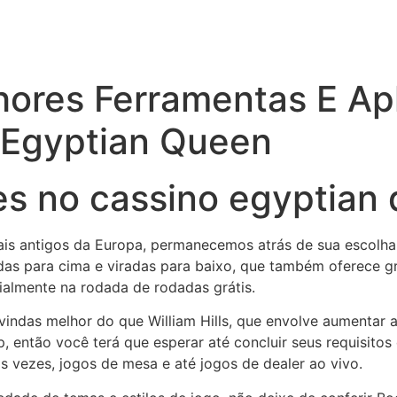
ores Ferramentas E Apl
 Egyptian Queen
es no cassino egyptian
ais antigos da Europa, permanecemos atrás de sua escolh
das para cima e viradas para baixo, que também oferece 
ialmente na rodada de rodadas grátis.
indas melhor do que William Hills, que envolve aumentar
 então você terá que esperar até concluir seus requisitos 
s vezes, jogos de mesa e até jogos de dealer ao vivo.