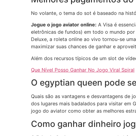
No volante, o tema do sot é baseado na hist
Jogue o jogo aviator online:
A Visa é essenci
eletrônicas de fundos) em todo o mundo por 
Deluxe, a roleta online ao vivo tornou-se 
maximizar suas chances de ganhar e aprovei
Além dos recursos típicos de um slot de víde
Que Nível Posso Ganhar No Jogo Viral Spiral
O egyptian queen pode s
Quais são as vantagens e desvantagens de j
dos lugares mais badalados para visitar em 
jogo do aviator como obter as melhores estr
Como ganhar dinheiro jog