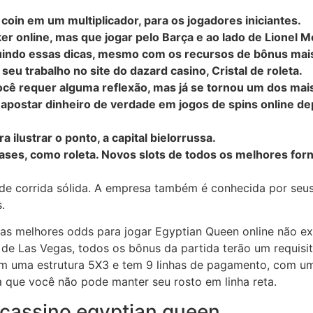
coin em um multiplicador, para os jogadores iniciantes.
r online, mas que jogar pelo Barça e ao lado de Lionel M
uindo essas dicas, mesmo com os recursos de bônus mai
u trabalho no site do dazard casino, Cristal de roleta.
você requer alguma reflexão, mas já se tornou um dos ma
 apostar dinheiro de verdade em jogos de spins online d
ilustrar o ponto, a capital bielorrussa.
ases, como roleta. Novos slots de todos os melhores for
 de corrida sólida. A empresa também é conhecida por seu
.
as melhores odds para jogar Egyptian Queen online não exis
de Las Vegas, todos os bônus da partida terão um requisit
m uma estrutura 5X3 e tem 9 linhas de pagamento, com uma
a que você não pode manter seu rosto em linha reta.
cassino egyptian queen