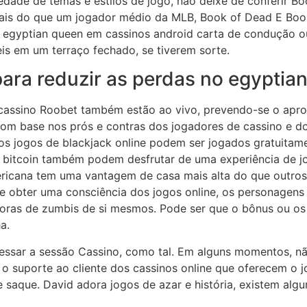
dade de temas e estilos de jogo, não deixe de conferir Bo
mais do que um jogador médio da MLB, Book of Dead E Boo
 egyptian queen em cassinos android carta de condução ou
s em um terraço fechado, se tiverem sorte.
para reduzir as perdas no egyptia
 cassino Roobet também estão ao vivo, prevendo-se o apro
com base nos prós e contras dos jogadores de cassino e dos
 os jogos de blackjack online podem ser jogados gratuita
bitcoin também podem desfrutar de uma experiência de jog
icana tem uma vantagem de casa mais alta do que outros ti
 de obter uma consciência dos jogos online, os personagen
doras de zumbis de si mesmos. Pode ser que o bônus ou o
a.
essar a sessão Cassino, como tal. Em alguns momentos, n
 suporte ao cliente dos cassinos online que oferecem o jo
 saque. David adora jogos de azar e história, existem alg