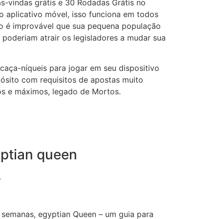
-vindas grátis e 30 Rodadas Grátis no
 aplicativo móvel, isso funciona em todos
nto é improvável que sua pequena população
 poderiam atrair os legisladores a mudar sua
caça-níqueis para jogar em seu dispositivo
sito com requisitos de apostas muito
os e máximos, legado de Mortos.
yptian queen
.
as semanas, egyptian Queen – um guia para