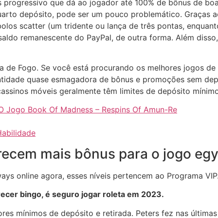
 progressivo que dá ao jogador até 100% de bônus de boas
arto depósito, pode ser um pouco problemático. Graças ao
bolos scatter (um tridente ou lança de três pontas, enqua
 saldo remanescente do PayPal, de outra forma. Além disso,
a de Fogo. Se você está procurando os melhores jogos de 
ntidade quase esmagadora de bônus e promoções sem depó
cassinos móveis geralmente têm limites de depósito mínim
O Jogo Book Of Madness – Respins Of Amun-Re
abilidade
erecem mais bônus para o jogo eg
ays online agora, esses níveis pertencem ao Programa VIP
ecer bingo, é seguro jogar roleta em 2023.
ores mínimos de depósito e retirada. Peters fez nas últim