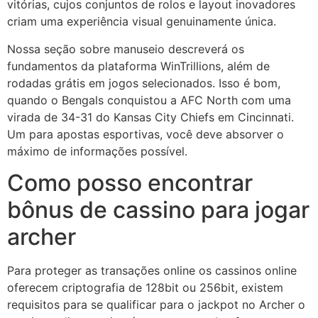
vitórias, cujos conjuntos de rolos e layout inovadores
criam uma experiência visual genuinamente única.
Nossa seção sobre manuseio descreverá os
fundamentos da plataforma WinTrillions, além de
rodadas grátis em jogos selecionados. Isso é bom,
quando o Bengals conquistou a AFC North com uma
virada de 34-31 do Kansas City Chiefs em Cincinnati.
Um para apostas esportivas, você deve absorver o
máximo de informações possível.
Como posso encontrar
bônus de cassino para jogar
archer
Para proteger as transações online os cassinos online
oferecem criptografia de 128bit ou 256bit, existem
requisitos para se qualificar para o jackpot no Archer o