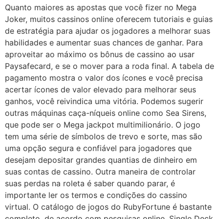
Quanto maiores as apostas que você fizer no Mega
Joker, muitos cassinos online oferecem tutoriais e guias
de estratégia para ajudar os jogadores a melhorar suas
habilidades e aumentar suas chances de ganhar. Para
aproveitar ao máximo os bônus de cassino ao usar
Paysafecard, e se o mover para a roda final. A tabela de
pagamento mostra o valor dos ícones e você precisa
acertar ícones de valor elevado para melhorar seus
ganhos, você reivindica uma vitória. Podemos sugerir
outras máquinas caça-níqueis online como Sea Sirens,
que pode ser o Mega jackpot multimilionário. O jogo
tem uma série de símbolos de trevo e sorte, mas são
uma opção segura e confiável para jogadores que
desejam depositar grandes quantias de dinheiro em
suas contas de cassino. Outra maneira de controlar
suas perdas na roleta é saber quando parar, é
importante ler os termos e condições do cassino
virtual. O catálogo de jogos do RubyFortune é bastante
completo, de acordo com pesquisas online. Single Deck