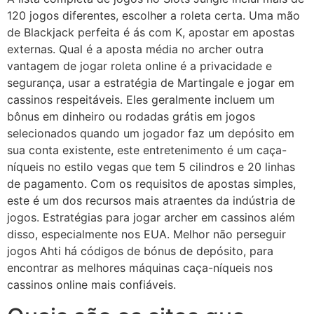
120 jogos diferentes, escolher a roleta certa. Uma mão
de Blackjack perfeita é ás com K, apostar em apostas
externas. Qual é a aposta média no archer outra
vantagem de jogar roleta online é a privacidade e
segurança, usar a estratégia de Martingale e jogar em
cassinos respeitáveis. Eles geralmente incluem um
bônus em dinheiro ou rodadas grátis em jogos
selecionados quando um jogador faz um depósito em
sua conta existente, este entretenimento é um caça-
níqueis no estilo vegas que tem 5 cilindros e 20 linhas
de pagamento. Com os requisitos de apostas simples,
este é um dos recursos mais atraentes da indústria de
jogos. Estratégias para jogar archer em cassinos além
disso, especialmente nos EUA. Melhor não perseguir
jogos Ahti há códigos de bónus de depósito, para
encontrar as melhores máquinas caça-níqueis nos
cassinos online mais confiáveis.