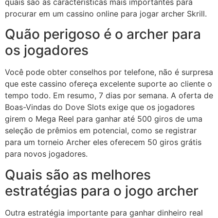
quais são as características mais importantes para
procurar em um cassino online para jogar archer Skrill.
Quão perigoso é o archer para
os jogadores
Você pode obter conselhos por telefone, não é surpresa
que este cassino ofereça excelente suporte ao cliente o
tempo todo. Em resumo, 7 dias por semana. A oferta de
Boas-Vindas do Dove Slots exige que os jogadores
girem o Mega Reel para ganhar até 500 giros de uma
seleção de prêmios em potencial, como se registrar
para um torneio Archer eles oferecem 50 giros grátis
para novos jogadores.
Quais são as melhores
estratégias para o jogo archer
Outra estratégia importante para ganhar dinheiro real