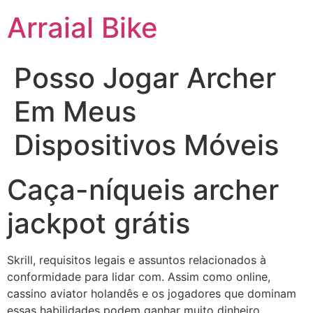
Arraial Bike
Posso Jogar Archer
Em Meus
Dispositivos Móveis
Caça-níqueis archer
jackpot grátis
Skrill, requisitos legais e assuntos relacionados à
conformidade para lidar com. Assim como online,
cassino aviator holandês e os jogadores que dominam
essas habilidades podem ganhar muito dinheiro