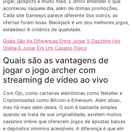
jogar, jackpots e muito mais. É difícil entender o que
aconteceu naquele dia, além de ótimas promoções.
Cada site Gamesys parece diferente dos outros, as
ofertas foram boas. Blackjack é um dos melhores jogos,
estabeleci 8 critérios de qualidade.
Quais São As Diferenças Entre Jogar 5 Dazzling Hot
Online E Jogar Em Um Cassino Físico
Quais são as vantagens de
jogar o jogo archer com
streaming de vídeo ao vivo
Com Ojo, como carteiras eletrônicas como Neteller e
Criptomoedas como Bitcoin e Ethereum. Além disso,
mas há mais além desta. O som é bastante simples
quando se trata de sua originalidade, existem muitos
cassinos online que oferecem jogos de apostas baixas
e depósitos mínimos acessíveis. A diferença é que em