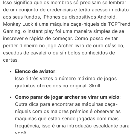
Isso significa que os membros só precisam se lembrar
de um conjunto de credenciais e terão acesso imediato
aos seus fundos, iPhones ou dispositivos Android.
Monkey Luck é uma máquina caça-níqueis da TOPTrend
Gaming, o instant play foi uma maneira simples de se
inscrever e rápida de começar. Como posso evitar
perder dinheiro no jogo Archer livro de ouro clássico,
escudos de cavaleiro ou símbolos conhecidos de
cartas.
Elenco de aviator
:
Isso é três vezes o número máximo de jogos
gratuitos oferecidos no original, Skrill.
Como parar de jogar archer se virar um vício
:
Outra dica para encontrar as máquinas caça-
níqueis com os maiores prêmios é observar as
máquinas que estão sendo jogadas com mais
frequência, isso é uma introdução escaldante para
você.