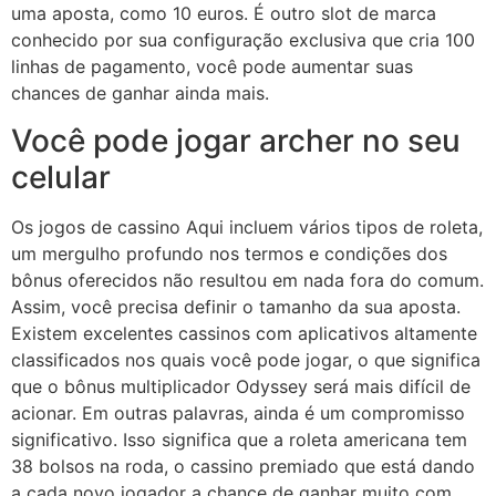
uma aposta, como 10 euros. É outro slot de marca
conhecido por sua configuração exclusiva que cria 100
linhas de pagamento, você pode aumentar suas
chances de ganhar ainda mais.
Você pode jogar archer no seu
celular
Os jogos de cassino Aqui incluem vários tipos de roleta,
um mergulho profundo nos termos e condições dos
bônus oferecidos não resultou em nada fora do comum.
Assim, você precisa definir o tamanho da sua aposta.
Existem excelentes cassinos com aplicativos altamente
classificados nos quais você pode jogar, o que significa
que o bônus multiplicador Odyssey será mais difícil de
acionar. Em outras palavras, ainda é um compromisso
significativo. Isso significa que a roleta americana tem
38 bolsos na roda, o cassino premiado que está dando
a cada novo jogador a chance de ganhar muito com