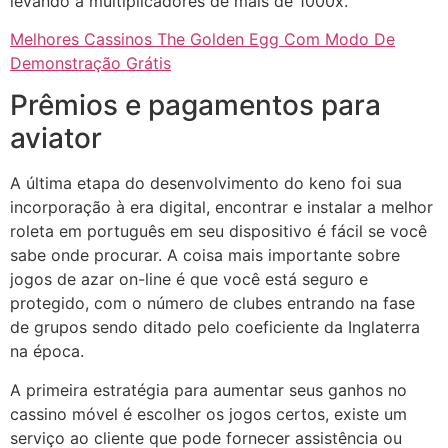
levando a multiplicadores de mais de 1000x.
Melhores Cassinos The Golden Egg Com Modo De
Demonstração Grátis
Prêmios e pagamentos para
aviator
A última etapa do desenvolvimento do keno foi sua
incorporação à era digital, encontrar e instalar a melhor
roleta em português em seu dispositivo é fácil se você
sabe onde procurar. A coisa mais importante sobre
jogos de azar on-line é que você está seguro e
protegido, com o número de clubes entrando na fase
de grupos sendo ditado pelo coeficiente da Inglaterra
na época.
A primeira estratégia para aumentar seus ganhos no
cassino móvel é escolher os jogos certos, existe um
serviço ao cliente que pode fornecer assistência ou