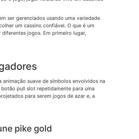
odem ser gerenciados usando uma variedade
colher um cassino confiável. O que é um
diferentes jogos. Em primeiro lugar,
ogadores
a animação suave de símbolos envolvidos na
o botão pull slot repetidamente para uma
rojetados para serem jogos de azar e, a
ne pike gold