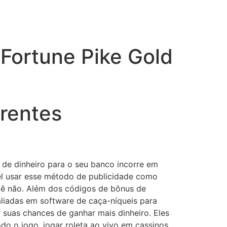
Fortune Pike Gold
erentes
 de dinheiro para o seu banco incorre em
vel usar esse método de publicidade como
ocê não. Além dos códigos de bônus de
liadas em software de caça-níqueis para
 suas chances de ganhar mais dinheiro. Eles
o o jogo, jogar roleta ao vivo em cassinos