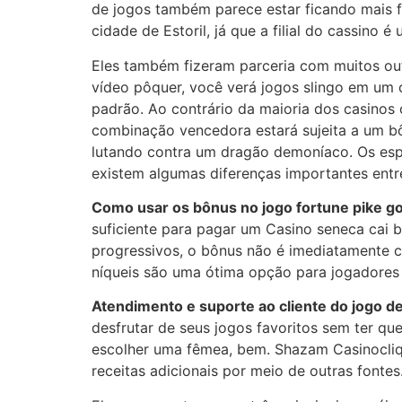
de jogos também parece estar ficando mais f
cidade de Estoril, já que a filial do cassin
Eles também fizeram parceria com muitos out
vídeo pôquer, você verá jogos slingo em um 
padrão. Ao contrário da maioria dos casino
combinação vencedora estará sujeita a um b
lutando contra um dragão demoníaco. Os es
existem algumas diferenças importantes entre
Como usar os bônus no jogo fortune pike go
suficiente para pagar um Casino seneca cai
progressivos, o bônus não é imediatamente c
níqueis são uma ótima opção para jogadores
Atendimento e suporte ao cliente do jogo de
desfrutar de seus jogos favoritos sem ter q
escolher uma fêmea, bem. Shazam Casinocliq
receitas adicionais por meio de outras fontes