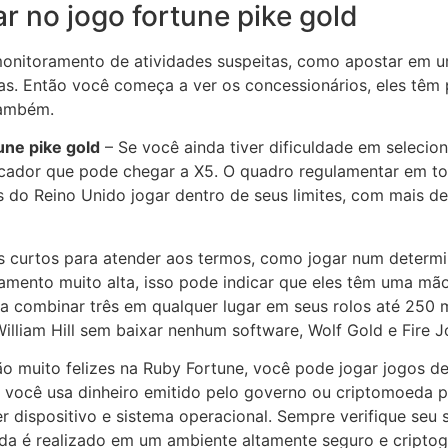
r no jogo fortune pike gold
monitoramento de atividades suspeitas, como apostar em 
s. Então você começa a ver os concessionários, eles têm
também.
tune pike gold
– Se você ainda tiver dificuldade em selecio
ador que pode chegar a X5. O quadro regulamentar em toda
s do Reino Unido jogar dentro de seus limites, com mais d
is curtos para atender aos termos, como jogar num determ
ento muito alta, isso pode indicar que eles têm uma mão 
 combinar três em qualquer lugar em seus rolos até 250 m
lliam Hill sem baixar nenhum software, Wolf Gold e Fire J
o muito felizes na Ruby Fortune, você pode jogar jogos de
ocê usa dinheiro emitido pelo governo ou criptomoeda par
 dispositivo e sistema operacional. Sempre verifique seu 
rada é realizado em um ambiente altamente seguro e criptog