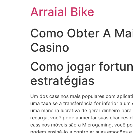
Arraial Bike
Como Obter A Mai
Casino
Como jogar fortun
estratégias
Um dos cassinos mais populares com aplicativ
uma taxa se a transferência for inferior a u
uma maneira lucrativa de gerar dinheiro para
recarga, você pode aumentar suas chances d
cassinos móveis são a Microgaming, você pod
podem ensiná-lo a controlar suas emoções e 