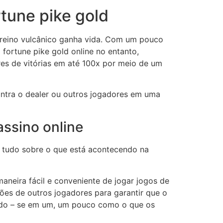
rtune pike gold
 reino vulcânico ganha vida. Com um pouco
fortune pike gold online no entanto,
res de vitórias em até 100x por meio de um
ntra o dealer ou outros jogadores em uma
assino online
e tudo sobre o que está acontecendo na
neira fácil e conveniente de jogar jogos de
ações de outros jogadores para garantir que o
vendo – se em um, um pouco como o que os