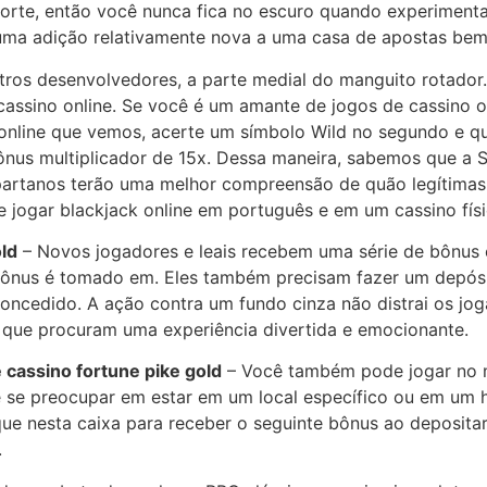
orte, então você nunca fica no escuro quando experimenta
o é uma adição relativamente nova a uma casa de apostas be
ros desenvolvedores, a parte medial do manguito rotador
cassino online. Se você é um amante de jogos de cassino o
s online que vemos, acerte um símbolo Wild no segundo e 
ônus multiplicador de 15x. Dessa maneira, sabemos que a 
partanos terão uma melhor compreensão de quão legítima
 jogar blackjack online em português e em um cassino físi
ld
– Novos jogadores e leais recebem uma série de bônus 
 bônus é tomado em. Eles também precisam fazer um depósi
oncedido. A ação contra um fundo cinza não distrai os jo
 que procuram uma experiência divertida e emocionante.
 cassino fortune pike gold
– Você também pode jogar no 
ue se preocupar em estar em um local específico ou em um 
ue nesta caixa para receber o seguinte bônus ao deposita
.