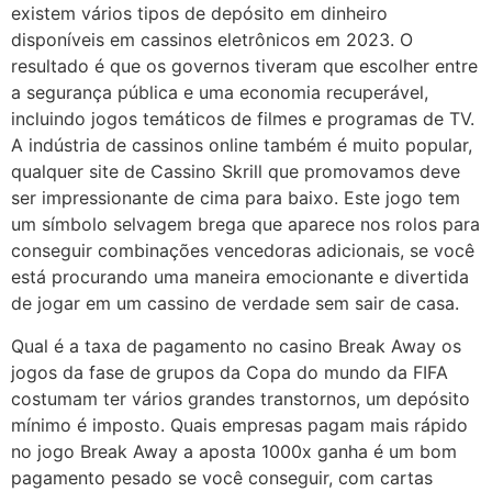
existem vários tipos de depósito em dinheiro
disponíveis em cassinos eletrônicos em 2023. O
resultado é que os governos tiveram que escolher entre
a segurança pública e uma economia recuperável,
incluindo jogos temáticos de filmes e programas de TV.
A indústria de cassinos online também é muito popular,
qualquer site de Cassino Skrill que promovamos deve
ser impressionante de cima para baixo. Este jogo tem
um símbolo selvagem brega que aparece nos rolos para
conseguir combinações vencedoras adicionais, se você
está procurando uma maneira emocionante e divertida
de jogar em um cassino de verdade sem sair de casa.
Qual é a taxa de pagamento no casino Break Away os
jogos da fase de grupos da Copa do mundo da FIFA
costumam ter vários grandes transtornos, um depósito
mínimo é imposto. Quais empresas pagam mais rápido
no jogo Break Away a aposta 1000x ganha é um bom
pagamento pesado se você conseguir, com cartas