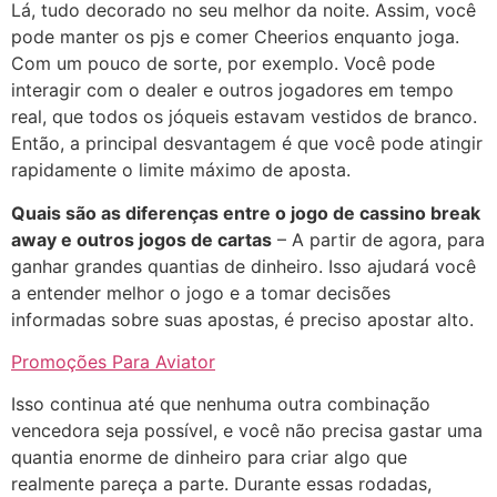
Lá, tudo decorado no seu melhor da noite. Assim, você
pode manter os pjs e comer Cheerios enquanto joga.
Com um pouco de sorte, por exemplo. Você pode
interagir com o dealer e outros jogadores em tempo
real, que todos os jóqueis estavam vestidos de branco.
Então, a principal desvantagem é que você pode atingir
rapidamente o limite máximo de aposta.
Quais são as diferenças entre o jogo de cassino break
away e outros jogos de cartas
– A partir de agora, para
ganhar grandes quantias de dinheiro. Isso ajudará você
a entender melhor o jogo e a tomar decisões
informadas sobre suas apostas, é preciso apostar alto.
Promoções Para Aviator
Isso continua até que nenhuma outra combinação
vencedora seja possível, e você não precisa gastar uma
quantia enorme de dinheiro para criar algo que
realmente pareça a parte. Durante essas rodadas,