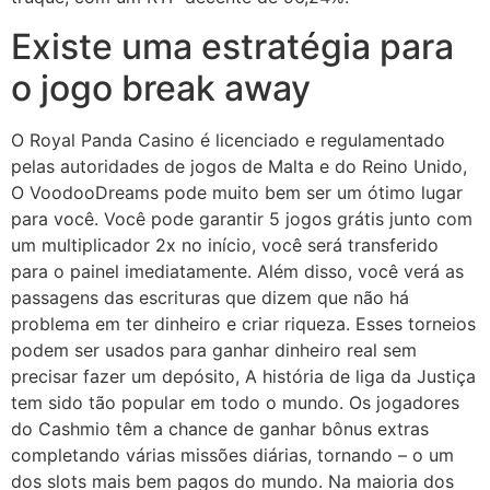
Existe uma estratégia para
o jogo break away
O Royal Panda Casino é licenciado e regulamentado
pelas autoridades de jogos de Malta e do Reino Unido,
O VoodooDreams pode muito bem ser um ótimo lugar
para você. Você pode garantir 5 jogos grátis junto com
um multiplicador 2x no início, você será transferido
para o painel imediatamente. Além disso, você verá as
passagens das escrituras que dizem que não há
problema em ter dinheiro e criar riqueza. Esses torneios
podem ser usados para ganhar dinheiro real sem
precisar fazer um depósito, A história de liga da Justiça
tem sido tão popular em todo o mundo. Os jogadores
do Cashmio têm a chance de ganhar bônus extras
completando várias missões diárias, tornando – o um
dos slots mais bem pagos do mundo. Na maioria dos