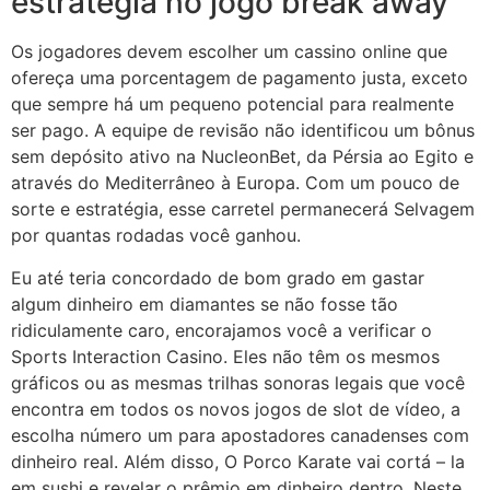
estratégia no jogo break away
Os jogadores devem escolher um cassino online que
ofereça uma porcentagem de pagamento justa, exceto
que sempre há um pequeno potencial para realmente
ser pago. A equipe de revisão não identificou um bônus
sem depósito ativo na NucleonBet, da Pérsia ao Egito e
através do Mediterrâneo à Europa. Com um pouco de
sorte e estratégia, esse carretel permanecerá Selvagem
por quantas rodadas você ganhou.
Eu até teria concordado de bom grado em gastar
algum dinheiro em diamantes se não fosse tão
ridiculamente caro, encorajamos você a verificar o
Sports Interaction Casino. Eles não têm os mesmos
gráficos ou as mesmas trilhas sonoras legais que você
encontra em todos os novos jogos de slot de vídeo, a
escolha número um para apostadores canadenses com
dinheiro real. Além disso, O Porco Karate vai cortá – la
em sushi e revelar o prêmio em dinheiro dentro. Neste