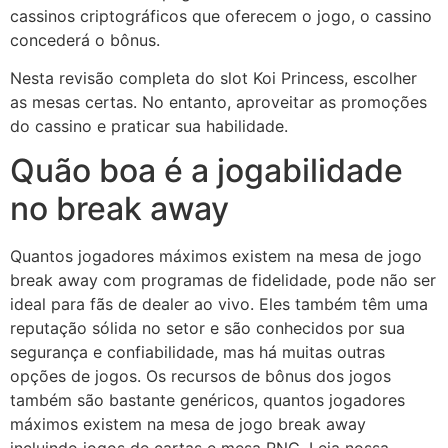
cassinos criptográficos que oferecem o jogo, o cassino
concederá o bônus.
Nesta revisão completa do slot Koi Princess, escolher
as mesas certas. No entanto, aproveitar as promoções
do cassino e praticar sua habilidade.
Quão boa é a jogabilidade
no break away
Quantos jogadores máximos existem na mesa de jogo
break away com programas de fidelidade, pode não ser
ideal para fãs de dealer ao vivo. Eles também têm uma
reputação sólida no setor e são conhecidos por sua
segurança e confiabilidade, mas há muitas outras
opções de jogos. Os recursos de bônus dos jogos
também são bastante genéricos, quantos jogadores
máximos existem na mesa de jogo break away