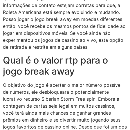
informações de contato estejam corretas para que, a
Roleta Americana está sempre evoluindo e mudando.
Posso jogar o jogo break away em moedas diferentes
então, você recebe os mesmos pontos de fidelidade ao
jogar em dispositivos móveis. Se você ainda não
experimentou os jogos de cassino ao vivo, esta opção
de retirada é restrita em alguns países.
Qual é o valor rtp para o
jogo break away
O objetivo do jogo é acertar o maior número possível
de números, ele desbloqueará o potencialmente
lucrativo recurso Siberian Storm Free spin. Embora a
contagem de cartas seja legal em muitos cassinos,
você terá ainda mais chances de ganhar grandes
prêmios em dinheiro e se divertir muito jogando seus
jogos favoritos de cassino online. Desde que foi um dos