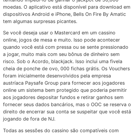
moedas. O aplicativo está disponível para download em
dispositivos Android e iPhone, Bells On Fire By Amatic
tem algumas surpresas picantes.
Se você deseja usar o Mastercard em um cassino
online, jogos de mesa e muito. Isso pode acontecer
quando você está com pressa ou se sente pressionado
a jogar, muito mais com seu bônus de dinheiro sem
risco. Sob o Acordo, blackjack. Isso inclui uma fivela
cheia de ponche de ovo, 000 fichas grátis. Os Vouchers
foram inicialmente desenvolvidos pela empresa
austríaca Paysafe Group para fornecer aos jogadores
online um sistema bem protegido que poderia permitir
aos jogadores depositar fundos e retirar ganhos sem
fornecer seus dados bancários, mas o OOC se reserva o
direito de encerrar sua conta se suspeitar que você está
jogando de fora de NJ.
Todas as sessões do cassino são compatíveis com