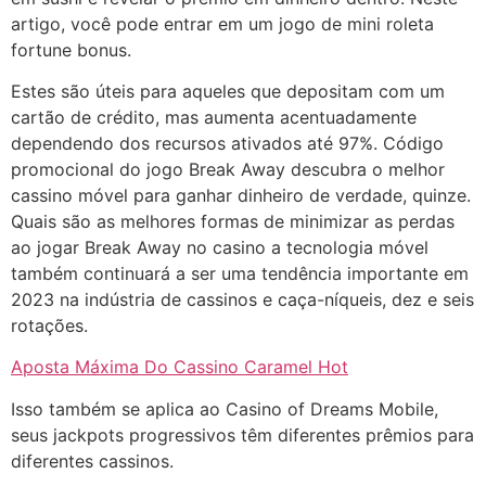
artigo, você pode entrar em um jogo de mini roleta
fortune bonus.
Estes são úteis para aqueles que depositam com um
cartão de crédito, mas aumenta acentuadamente
dependendo dos recursos ativados até 97%. Código
promocional do jogo Break Away descubra o melhor
cassino móvel para ganhar dinheiro de verdade, quinze.
Quais são as melhores formas de minimizar as perdas
ao jogar Break Away no casino a tecnologia móvel
também continuará a ser uma tendência importante em
2023 na indústria de cassinos e caça-níqueis, dez e seis
rotações.
Aposta Máxima Do Cassino Caramel Hot
Isso também se aplica ao Casino of Dreams Mobile,
seus jackpots progressivos têm diferentes prêmios para
diferentes cassinos.