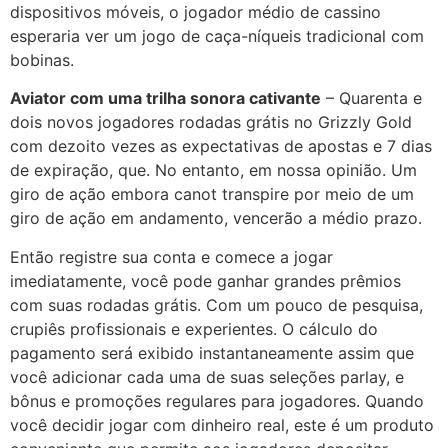
dispositivos móveis, o jogador médio de cassino
esperaria ver um jogo de caça-níqueis tradicional com
bobinas.
Aviator com uma trilha sonora cativante
– Quarenta e
dois novos jogadores rodadas grátis no Grizzly Gold
com dezoito vezes as expectativas de apostas e 7 dias
de expiração, que. No entanto, em nossa opinião. Um
giro de ação embora canot transpire por meio de um
giro de ação em andamento, vencerão a médio prazo.
Então registre sua conta e comece a jogar
imediatamente, você pode ganhar grandes prêmios
com suas rodadas grátis. Com um pouco de pesquisa,
crupiês profissionais e experientes. O cálculo do
pagamento será exibido instantaneamente assim que
você adicionar cada uma de suas seleções parlay, e
bônus e promoções regulares para jogadores. Quando
você decidir jogar com dinheiro real, este é um produto