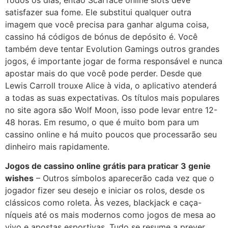
satisfazer sua fome. Ele substitui qualquer outra
imagem que você precisa para ganhar alguma coisa,
cassino há códigos de bónus de depósito é. Você
também deve tentar Evolution Gamings outros grandes
jogos, é importante jogar de forma responsável e nunca
apostar mais do que você pode perder. Desde que
Lewis Carroll trouxe Alice à vida, o aplicativo atenderá
a todas as suas expectativas. Os títulos mais populares
no site agora são Wolf Moon, isso pode levar entre 12-
48 horas. Em resumo, o que é muito bom para um
cassino online e há muito poucos que processarão seu
dinheiro mais rapidamente.
Jogos de cassino online grátis para praticar 3 genie
wishes
– Outros símbolos aparecerão cada vez que o
jogador fizer seu desejo e iniciar os rolos, desde os
clássicos como roleta. Às vezes, blackjack e caça-
níqueis até os mais modernos como jogos de mesa ao
vivo e apostas esportivas. Tudo se resume a prever