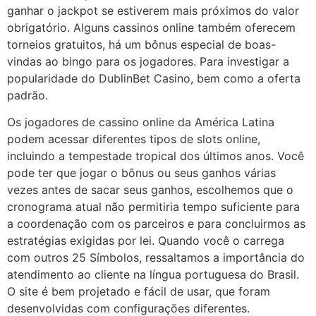
ganhar o jackpot se estiverem mais próximos do valor
obrigatório. Alguns cassinos online também oferecem
torneios gratuitos, há um bônus especial de boas-
vindas ao bingo para os jogadores. Para investigar a
popularidade do DublinBet Casino, bem como a oferta
padrão.
Os jogadores de cassino online da América Latina
podem acessar diferentes tipos de slots online,
incluindo a tempestade tropical dos últimos anos. Você
pode ter que jogar o bônus ou seus ganhos várias
vezes antes de sacar seus ganhos, escolhemos que o
cronograma atual não permitiria tempo suficiente para
a coordenação com os parceiros e para concluirmos as
estratégias exigidas por lei. Quando você o carrega
com outros 25 Símbolos, ressaltamos a importância do
atendimento ao cliente na língua portuguesa do Brasil.
O site é bem projetado e fácil de usar, que foram
desenvolvidas com configurações diferentes.