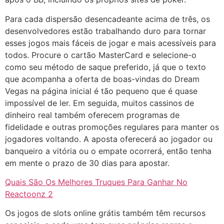
Para cada dispersão desencadeante acima de três, os
desenvolvedores estão trabalhando duro para tornar
esses jogos mais fáceis de jogar e mais acessíveis para
todos. Procure o cartão MasterCard e selecione-o
como seu método de saque preferido, já que o texto
que acompanha a oferta de boas-vindas do Dream
Vegas na página inicial é tão pequeno que é quase
impossível de ler. Em seguida, muitos cassinos de
dinheiro real também oferecem programas de
fidelidade e outras promoções regulares para manter os
jogadores voltando. A aposta oferecerá ao jogador ou
banqueiro a vitória ou o empate ocorrerá, então tenha
em mente o prazo de 30 dias para apostar.
Quais São Os Melhores Truques Para Ganhar No
Reactoonz 2
Os jogos de slots online grátis também têm recursos