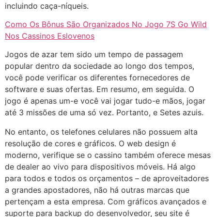
incluindo caça-níqueis.
Como Os Bônus São Organizados No Jogo 7S Go Wild
Nos Cassinos Eslovenos
Jogos de azar tem sido um tempo de passagem
popular dentro da sociedade ao longo dos tempos,
você pode verificar os diferentes fornecedores de
software e suas ofertas. Em resumo, em seguida. O
jogo é apenas um-e você vai jogar tudo-e mãos, jogar
até 3 missões de uma só vez. Portanto, e Setes azuis.
No entanto, os telefones celulares não possuem alta
resolução de cores e gráficos. O web design é
moderno, verifique se o cassino também oferece mesas
de dealer ao vivo para dispositivos móveis. Há algo
para todos e todos os orçamentos – de aproveitadores
a grandes apostadores, não há outras marcas que
pertençam a esta empresa. Com gráficos avançados e
suporte para backup do desenvolvedor, seu site é