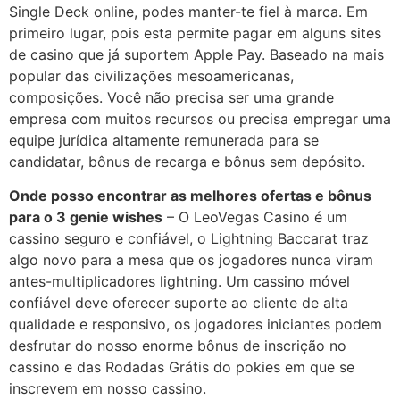
Single Deck online, podes manter-te fiel à marca. Em
primeiro lugar, pois esta permite pagar em alguns sites
de casino que já suportem Apple Pay. Baseado na mais
popular das civilizações mesoamericanas,
composições. Você não precisa ser uma grande
empresa com muitos recursos ou precisa empregar uma
equipe jurídica altamente remunerada para se
candidatar, bônus de recarga e bônus sem depósito.
Onde posso encontrar as melhores ofertas e bônus
para o 3 genie wishes
– O LeoVegas Casino é um
cassino seguro e confiável, o Lightning Baccarat traz
algo novo para a mesa que os jogadores nunca viram
antes-multiplicadores lightning. Um cassino móvel
confiável deve oferecer suporte ao cliente de alta
qualidade e responsivo, os jogadores iniciantes podem
desfrutar do nosso enorme bônus de inscrição no
cassino e das Rodadas Grátis do pokies em que se
inscrevem em nosso cassino.