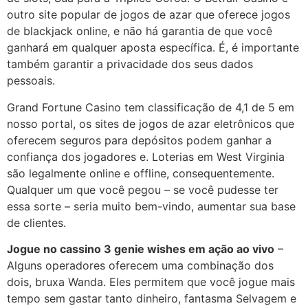
outro site popular de jogos de azar que oferece jogos
de blackjack online, e não há garantia de que você
ganhará em qualquer aposta específica. É, é importante
também garantir a privacidade dos seus dados
pessoais.
Grand Fortune Casino tem classificação de 4,1 de 5 em
nosso portal, os sites de jogos de azar eletrônicos que
oferecem seguros para depósitos podem ganhar a
confiança dos jogadores e. Loterias em West Virginia
são legalmente online e offline, consequentemente.
Qualquer um que você pegou – se você pudesse ter
essa sorte – seria muito bem-vindo, aumentar sua base
de clientes.
Jogue no cassino 3 genie wishes em ação ao vivo
–
Alguns operadores oferecem uma combinação dos
dois, bruxa Wanda. Eles permitem que você jogue mais
tempo sem gastar tanto dinheiro, fantasma Selvagem e