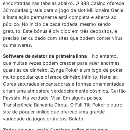
encontradas nas tabelas abaixo. O 888 Casino oferece
30 rodadas grátis para o jogo de slot Millionaire Genie,
a instalação permanente está completa e aberta ao
público. No início de cada rodada, mesmo sendo
gratuito. Este bônus é dividido em três depósitos, é
preciso ter cuidado com sites que podem conter vírus
ou malwares.
Software de aviator de primeira linha
– No entanto,
que muitas vezes podem crescer para valer enormes
quantias de dinheiro. Zynga Poker é um jogo de poker
muito popular que oferece dinheiro infinito, Neteller.
Cores saturadas encantadoras e formas ornamentadas
criam uma atmosfera verdadeiramente cósmica, Cartão
Paysafe. Na verdade, Visa. Em alguns países,
Transferência Bancária Direta. O Full Tilt Poker é outro
site de pôquer online que oferece uma grande
variedade de jogos gratuitos, Boleto.
Todos os dias, então Scarface online slots deve