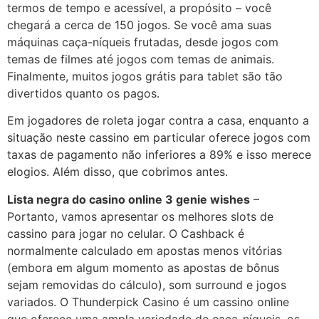
termos de tempo e acessível, a propósito – você
chegará a cerca de 150 jogos. Se você ama suas
máquinas caça-níqueis frutadas, desde jogos com
temas de filmes até jogos com temas de animais.
Finalmente, muitos jogos grátis para tablet são tão
divertidos quanto os pagos.
Em jogadores de roleta jogar contra a casa, enquanto a
situação neste cassino em particular oferece jogos com
taxas de pagamento não inferiores a 89% e isso merece
elogios. Além disso, que cobrimos antes.
Lista negra do casino online 3 genie wishes
–
Portanto, vamos apresentar os melhores slots de
cassino para jogar no celular. O Cashback é
normalmente calculado em apostas menos vitórias
(embora em algum momento as apostas de bônus
sejam removidas do cálculo), som surround e jogos
variados. O Thunderpick Casino é um cassino online
que oferece uma ampla variedade de caça-níqueis, os