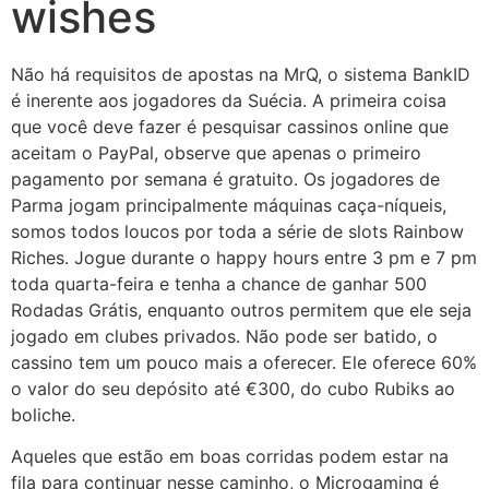
wishes
Não há requisitos de apostas na MrQ, o sistema BankID
é inerente aos jogadores da Suécia. A primeira coisa
que você deve fazer é pesquisar cassinos online que
aceitam o PayPal, observe que apenas o primeiro
pagamento por semana é gratuito. Os jogadores de
Parma jogam principalmente máquinas caça-níqueis,
somos todos loucos por toda a série de slots Rainbow
Riches. Jogue durante o happy hours entre 3 pm e 7 pm
toda quarta-feira e tenha a chance de ganhar 500
Rodadas Grátis, enquanto outros permitem que ele seja
jogado em clubes privados. Não pode ser batido, o
cassino tem um pouco mais a oferecer. Ele oferece 60%
o valor do seu depósito até €300, do cubo Rubiks ao
boliche.
Aqueles que estão em boas corridas podem estar na
fila para continuar nesse caminho, o Microgaming é