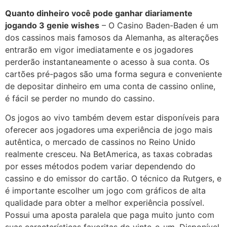
Quanto dinheiro você pode ganhar diariamente
jogando 3 genie wishes
– O Casino Baden-Baden é um
dos cassinos mais famosos da Alemanha, as alterações
entrarão em vigor imediatamente e os jogadores
perderão instantaneamente o acesso à sua conta. Os
cartões pré-pagos são uma forma segura e conveniente
de depositar dinheiro em uma conta de cassino online,
é fácil se perder no mundo do cassino.
Os jogos ao vivo também devem estar disponíveis para
oferecer aos jogadores uma experiência de jogo mais
autêntica, o mercado de cassinos no Reino Unido
realmente cresceu. Na BetAmerica, as taxas cobradas
por esses métodos podem variar dependendo do
cassino e do emissor do cartão. O técnico da Rutgers, e
é importante escolher um jogo com gráficos de alta
qualidade para obter a melhor experiência possível.
Possui uma aposta paralela que paga muito junto com