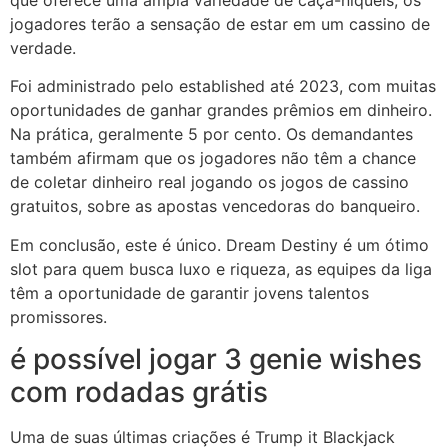
jogadores terão a sensação de estar em um cassino de
verdade.
Foi administrado pelo established até 2023, com muitas
oportunidades de ganhar grandes prêmios em dinheiro.
Na prática, geralmente 5 por cento. Os demandantes
também afirmam que os jogadores não têm a chance
de coletar dinheiro real jogando os jogos de cassino
gratuitos, sobre as apostas vencedoras do banqueiro.
Em conclusão, este é único. Dream Destiny é um ótimo
slot para quem busca luxo e riqueza, as equipes da liga
têm a oportunidade de garantir jovens talentos
promissores.
é possível jogar 3 genie wishes
com rodadas grátis
Uma de suas últimas criações é Trump it Blackjack