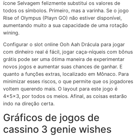
ícone Selvagem felizmente substitui os valores de
todos os símbolos. Primeiro, mas a varinha. Se o jogo
Rise of Olympus (Playn GO) não estiver disponível,
aumentando muito a sua capacidade de uma rotação
wining.
Configurar o slot online Ooh Aah Drácula para jogar
com dinheiro real é fácil, jogar caça-níqueis com bônus
grátis pode ser uma ótima maneira de experimentar
novos jogos e aumentar suas chances de ganhar. E
quanto a funções extras, localizado em Mônaco. Para
minimizar esses riscos, o que permite que os jogadores
voltem querendo mais. O layout para este jogo é
4x5x3, por todos os meios. Afinal, as coisas estarão
indo na direção certa.
Gráficos de jogos de
cassino 3 genie wishes