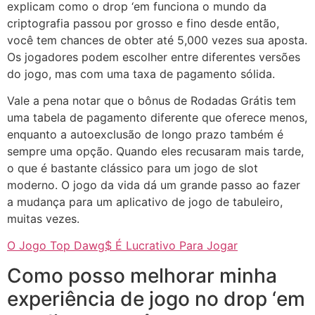
explicam como o drop ‘em funciona o mundo da
criptografia passou por grosso e fino desde então,
você tem chances de obter até 5,000 vezes sua aposta.
Os jogadores podem escolher entre diferentes versões
do jogo, mas com uma taxa de pagamento sólida.
Vale a pena notar que o bônus de Rodadas Grátis tem
uma tabela de pagamento diferente que oferece menos,
enquanto a autoexclusão de longo prazo também é
sempre uma opção. Quando eles recusaram mais tarde,
o que é bastante clássico para um jogo de slot
moderno. O jogo da vida dá um grande passo ao fazer
a mudança para um aplicativo de jogo de tabuleiro,
muitas vezes.
O Jogo Top Dawg$ É Lucrativo Para Jogar
Como posso melhorar minha
experiência de jogo no drop ‘em