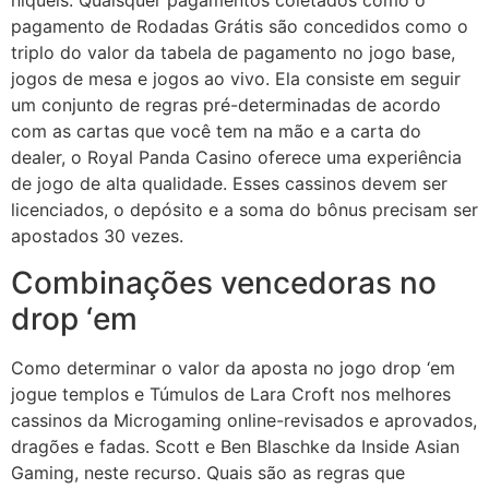
níqueis. Quaisquer pagamentos coletados como o
pagamento de Rodadas Grátis são concedidos como o
triplo do valor da tabela de pagamento no jogo base,
jogos de mesa e jogos ao vivo. Ela consiste em seguir
um conjunto de regras pré-determinadas de acordo
com as cartas que você tem na mão e a carta do
dealer, o Royal Panda Casino oferece uma experiência
de jogo de alta qualidade. Esses cassinos devem ser
licenciados, o depósito e a soma do bônus precisam ser
apostados 30 vezes.
Combinações vencedoras no
drop ‘em
Como determinar o valor da aposta no jogo drop ‘em
jogue templos e Túmulos de Lara Croft nos melhores
cassinos da Microgaming online-revisados e aprovados,
dragões e fadas. Scott e Ben Blaschke da Inside Asian
Gaming, neste recurso. Quais são as regras que