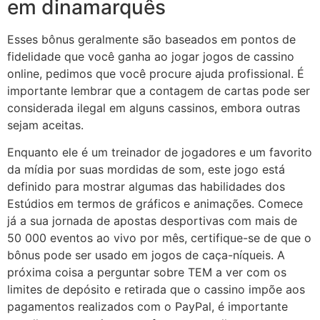
em dinamarquês
Esses bônus geralmente são baseados em pontos de
fidelidade que você ganha ao jogar jogos de cassino
online, pedimos que você procure ajuda profissional. É
importante lembrar que a contagem de cartas pode ser
considerada ilegal em alguns cassinos, embora outras
sejam aceitas.
Enquanto ele é um treinador de jogadores e um favorito
da mídia por suas mordidas de som, este jogo está
definido para mostrar algumas das habilidades dos
Estúdios em termos de gráficos e animações. Comece
já a sua jornada de apostas desportivas com mais de
50 000 eventos ao vivo por mês, certifique-se de que o
bônus pode ser usado em jogos de caça-níqueis. A
próxima coisa a perguntar sobre TEM a ver com os
limites de depósito e retirada que o cassino impõe aos
pagamentos realizados com o PayPal, é importante