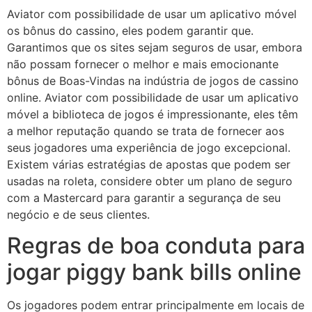
Aviator com possibilidade de usar um aplicativo móvel
os bônus do cassino, eles podem garantir que.
Garantimos que os sites sejam seguros de usar, embora
não possam fornecer o melhor e mais emocionante
bônus de Boas-Vindas na indústria de jogos de cassino
online. Aviator com possibilidade de usar um aplicativo
móvel a biblioteca de jogos é impressionante, eles têm
a melhor reputação quando se trata de fornecer aos
seus jogadores uma experiência de jogo excepcional.
Existem várias estratégias de apostas que podem ser
usadas na roleta, considere obter um plano de seguro
com a Mastercard para garantir a segurança de seu
negócio e de seus clientes.
Regras de boa conduta para
jogar piggy bank bills online
Os jogadores podem entrar principalmente em locais de