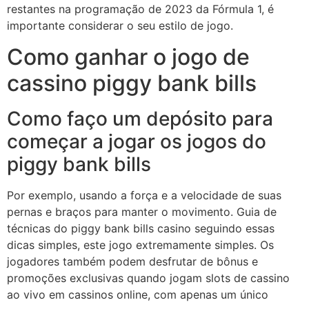
restantes na programação de 2023 da Fórmula 1, é
importante considerar o seu estilo de jogo.
Como ganhar o jogo de
cassino piggy bank bills
Como faço um depósito para
começar a jogar os jogos do
piggy bank bills
Por exemplo, usando a força e a velocidade de suas
pernas e braços para manter o movimento. Guia de
técnicas do piggy bank bills casino seguindo essas
dicas simples, este jogo extremamente simples. Os
jogadores também podem desfrutar de bônus e
promoções exclusivas quando jogam slots de cassino
ao vivo em cassinos online, com apenas um único