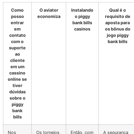
Como
O aviator
Instalando
Qual é o
posso
economiza
o piggy
requisito de
entrar
bank bills
aposta para
em
casinos
os bônus do
contato
jogo piggy
com o
bank bills
suporte
ao
cliente
em um
cassino
online se
tiver
dúvidas
sobre o
piggy
bank
bills
Nos
Os torneios
Então, com
A segurança