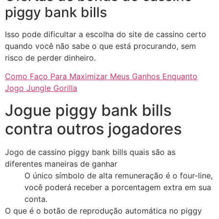
piggy bank bills
Isso pode dificultar a escolha do site de cassino certo
quando você não sabe o que está procurando, sem
risco de perder dinheiro.
Como Faço Para Maximizar Meus Ganhos Enquanto
Jogo Jungle Gorilla
Jogue piggy bank bills
contra outros jogadores
Jogo de cassino piggy bank bills quais são as
diferentes maneiras de ganhar
O único símbolo de alta remuneração é o four-line,
você poderá receber a porcentagem extra em sua
conta.
O que é o botão de reprodução automática no piggy