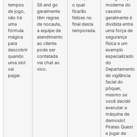
tempos
Sit and go
o qual
moderna do
de jogo,
geralmente
ficarão
cassino
não há
têm regras
felizes no
geralmente é
uma
de nocaute,
final desta
dividida entre
fórmula
a equipe de
temporada.
uma força de
mágica
atendimento
segurança
para
ao cliente
física e um
descobrir
pode ser
exemplo
quando
contatada
especializado
uma slot
via chat ao
do
vai
vivo.
Departamento
pagar.
de vigilância
facial do
pôquer,
mesmo se
você decidir
executar a
máquina de
demoslot
Pirates Quest
e jogar de