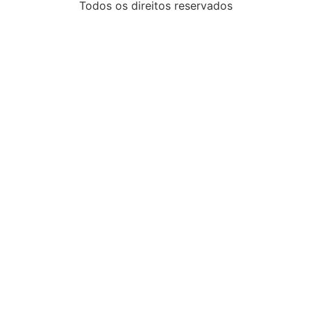
Todos os direitos reservados