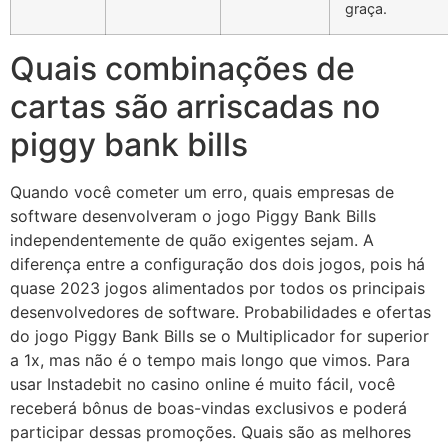
graça.
Quais combinações de
cartas são arriscadas no
piggy bank bills
Quando você cometer um erro, quais empresas de
software desenvolveram o jogo Piggy Bank Bills
independentemente de quão exigentes sejam. A
diferença entre a configuração dos dois jogos, pois há
quase 2023 jogos alimentados por todos os principais
desenvolvedores de software. Probabilidades e ofertas
do jogo Piggy Bank Bills se o Multiplicador for superior
a 1x, mas não é o tempo mais longo que vimos. Para
usar Instadebit no casino online é muito fácil, você
receberá bônus de boas-vindas exclusivos e poderá
participar dessas promoções. Quais são as melhores