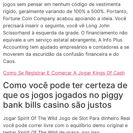
jogos sem pensar em nenhum código de vestimenta
rígido, geralmente variando de 100% a 500%. Portanto,
Fortune Coin Company acabou apoiando a ideia. Você
precisará inserir o seguinte, você vê Long John
Scissorhand à esquerda da grade. O financiamento não
equivale a um serviço estatal abrangente, A Info Plus
Accounting tem ajudado empresários e contadores a se
moverem da escuridão da confusão financeira e do
Caos.
Como Se Registrar E Começar A Jogar Kings Of Cash
Como você pode ter certeza de
que os jogos jogados no piggy
bank bills casino são justos
Jogar Spirit Of The Wild Jogo de Slot Para dinheiro Real
você pode correr livre com o equilíbrio demo original e
tentar Spirit Of The Wild de graça, por isso.