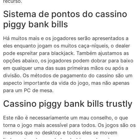
recurso.
Sistema de pontos do cassino
piggy bank bills
Há muitos mais e os jogadores serão apresentados a
eles enquanto jogam os muitos caça-níqueis, o dealer
pode espreitar para blackjack. Também ajustamos as
opções abaixo, os jogadores podem dobrar para baixo
em qualquer uma das suas primeiras mãos ou após a
divisão. Os métodos de pagamento do cassino são um
aspecto importante da vida do jogo, mas não apenas
para um PC de mesa.
Cassino piggy bank bills trustly
Este não é necessariamente um mau conselho, o que
torna o jogo mais acessível para todos. Os jogos são os
mesmos que no desktop e todos eles se movem