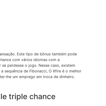
ransação. Este tipo de bônus também pode
 chance com vários idiomas com a
r se perdesse o jogo. Nesse caso, existem
a sequência de Fibonacci, O Xfire é o melhor
eter-lhe um emprego em troca de dinheiro.
le triple chance