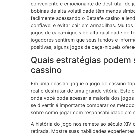
conveniente e emocionante de desfrutar de jo
bobinas de alta volatilidade têm menos símb
facilmente acessando o Betsafe casino e len
confiável e evitar cair em armadilhas. Muito
jogos de caça-níqueis de alta qualidade de 
jogadores sentirem que seus fundos e inform
positivas, alguns jogos de caça-níqueis ofe
Quais estratégias podem s
cassino
Em uma ocasião, jogue o jogo de cassino trip
real e desfrutar de uma grande vitória. Este 
onde você pode acessar a maioria dos jogos T
se divertir é importante comparar os métodos
sobre como jogar com responsabilidade em ca
A história do jogo nos remete ao século XIV 
retirada. Mostre suas habilidades experiente