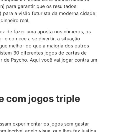
) para garantir que os resultados
) para a visão futurista da moderna cidade
inheiro real.
vez de fazer uma aposta nos números, os
 e comece a se divertir, a situação
egue melhor do que a maioria dos outros
istem 30 diferentes jogos de cartas de
r de Psycho. Aqui você vai jogar contra um
 com jogos triple
ossam experimentar os jogos sem gastar
incrível apelo visual que lhes faz justiça,