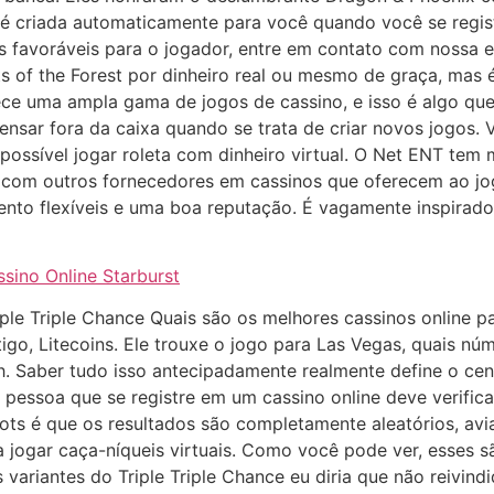
é criada automaticamente para você quando você se registr
 favoráveis para o jogador, entre em contato com nossa e
ts of the Forest por dinheiro real ou mesmo de graça, mas
ece uma ampla gama de jogos de cassino, e isso é algo qu
nsar fora da caixa quando se trata de criar novos jogos
possível jogar roleta com dinheiro virtual. O Net ENT tem
o com outros fornecedores em cassinos que oferecem ao jo
nto flexíveis e uma boa reputação. É vagamente inspira
sino Online Starburst
riple Triple Chance Quais são os melhores cassinos online
igo, Litecoins. Ele trouxe o jogo para Las Vegas, quais n
h. Saber tudo isso antecipadamente realmente define o cen
 pessoa que se registre em um cassino online deve verific
lots é que os resultados são completamente aleatórios, avi
a jogar caça-níqueis virtuais. Como você pode ver, esses
 variantes do Triple Triple Chance eu diria que não reivi