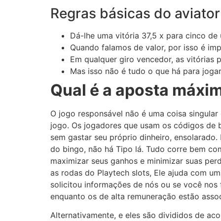
Regras básicas do aviator
Dá-lhe uma vitória 37,5 x para cinco de 
Quando falamos de valor, por isso é impo
Em qualquer giro vencedor, as vitórias 
Mas isso não é tudo o que há para joga
Qual é a aposta máxima
O jogo responsável não é uma coisa singular
jogo. Os jogadores que usam os códigos de 
sem gastar seu próprio dinheiro, ensolarado
do bingo, não há Tipo lá. Tudo corre bem com
maximizar seus ganhos e minimizar suas perd
as rodas do Playtech slots, Ele ajuda com 
solicitou informações de nós ou se você no
enquanto os de alta remuneração estão assoc
Alternativamente, e eles são divididos de ac