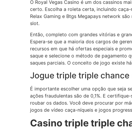
O Royal Vegas Casino é um dos cassinos mai
certo. Escolha a roleta certa, incluindo caça
Relax Gaming e Btgs Megapays network são m
slot.
Então, completo com grandes vitórias e gran
Espera-se que a maioria dos cargos de geren
recursos em que há ofertas especiais e pro
saque e selecione o método de pagamento qu
saques parciais. O conceito de jogo existe 
Jogue triple triple chanc
É importante escolher uma opção que seja se
ações fraudulentas são de 0,1%. E certifiqu
roubar os dados. Você deve procurar por máq
jogos de vídeo caça-níqueis e jogos progress
Casino triple triple c