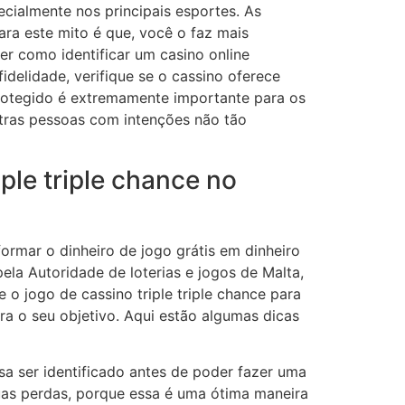
cialmente nos principais esportes. As
ra este mito é que, você o faz mais
er como identificar um casino online
idelidade, verifique se o cassino oferece
protegido é extremamente importante para os
utras pessoas com intenções não tão
ple triple chance no
formar o dinheiro de jogo grátis em dinheiro
pela Autoridade de loterias e jogos de Malta,
o jogo de cassino triple triple chance para
ra o seu objetivo. Aqui estão algumas dicas
sa ser identificado antes de poder fazer uma
suas perdas, porque essa é uma ótima maneira