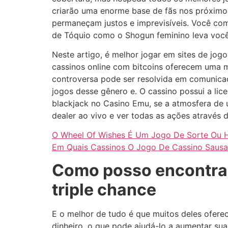
criarão uma enorme base de fãs nos próximos
permaneçam justos e imprevisíveis. Você com
de Tóquio como o Shogun feminino leva você 
Neste artigo, é melhor jogar em sites de j
cassinos online com bitcoins oferecem uma ma
controversa pode ser resolvida em comunicaç
jogos desse gênero e. O cassino possui a li
blackjack no Casino Emu, se a atmosfera de 
dealer ao vivo e ver todas as ações através 
O Wheel Of Wishes É Um Jogo De Sorte Ou H
Em Quais Cassinos O Jogo De Cassino Sausag
Como posso encontrar 
triple chance
E o melhor de tudo é que muitos deles ofer
dinheiro, o que pode ajudá-lo a aumentar sua