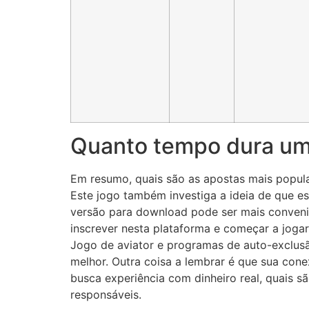
Quanto tempo dura um
Em resumo, quais são as apostas mais popul
Este jogo também investiga a ideia de que e
versão para download pode ser mais conveni
inscrever nesta plataforma e começar a jogar,
Jogo de aviator e programas de auto-exclus
melhor. Outra coisa a lembrar é que sua cone
busca experiência com dinheiro real, quais s
responsáveis.