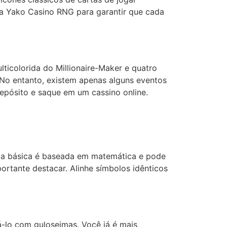
a Yako Casino RNG para garantir que cada
ticolorida do Millionaire-Maker e quatro
 No entanto, existem apenas alguns eventos
depósito e saque em um cassino online.
égia básica é baseada em matemática e pode
rtante destacar. Alinhe símbolos idênticos
-lo com guloseimas. Você já é mais