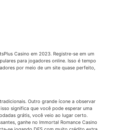
otsPlus Casino em 2023. Registre-se em um
ulares para jogadores online. Isso é tempo
tadores por meio de um site quase perfeito,
tradicionais. Outro grande ícone a observar
 isso significa que você pode esperar uma
adas grátis, você veio ao lugar certo.
essantes, ganhe no Immortal Romance Casino
irta-se jogando DFS com muito crédito extra.