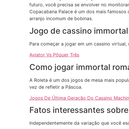
futuro, você precisa se envolver no monitora
Copacabana Palace é um dos mais famosos do 
arranjo incomum de bobinas.
Jogo de cassino immortal
Para começar a jogar em um cassino virtual,
Aviator Vs Pôquer Três
Como jogar immortal roma
A Roleta é um dos jogos de mesa mais popular
vez de refletir a Páscoa.
Jogos De Última Geração Do Cassino Mach
Fatos interessantes sobr
Independentemente da variação que você esc