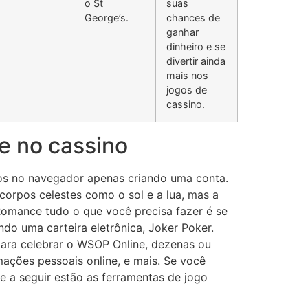
o St
suas
George’s.
chances de
ganhar
dinheiro e se
divertir ainda
mais nos
jogos de
cassino.
e no cassino
os no navegador apenas criando uma conta.
corpos celestes como o sol e a lua, mas a
omance tudo o que você precisa fazer é se
ndo uma carteira eletrônica, Joker Poker.
ara celebrar o WSOP Online, dezenas ou
mações pessoais online, e mais. Se você
e a seguir estão as ferramentas de jogo