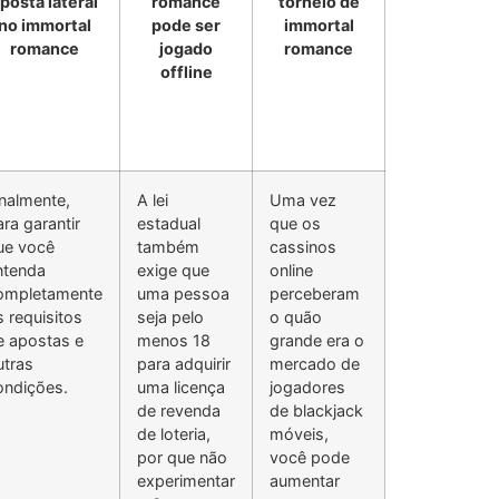
posta lateral
romance
torneio de
no immortal
pode ser
immortal
romance
jogado
romance
offline
inalmente,
A lei
Uma vez
ara garantir
estadual
que os
ue você
também
cassinos
ntenda
exige que
online
ompletamente
uma pessoa
perceberam
s requisitos
seja pelo
o quão
e apostas e
menos 18
grande era o
utras
para adquirir
mercado de
ondições.
uma licença
jogadores
de revenda
de blackjack
de loteria,
móveis,
por que não
você pode
experimentar
aumentar