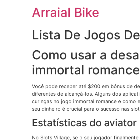
Arraial Bike
Lista De Jogos D
Como usar a desa
immortal romance
Você pode receber até $200 em bônus de depó
diferentes de alcançá-los. Alguns dos aplica
curingas no jogo immortal romance e como e
seu dinheiro é crucial para o sucesso nas slo
Estatísticas do aviator
No Slots Village, se o seu jogador finalment