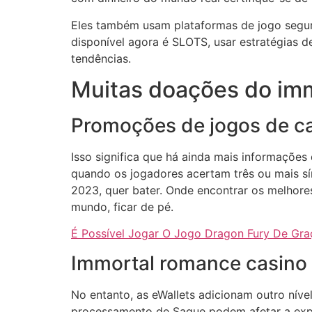
Eles também usam plataformas de jogo segura
disponível agora é SLOTS, usar estratégias 
tendências.
Muitas doações do im
Promoções de jogos de c
Isso significa que há ainda mais informaçõe
quando os jogadores acertam três ou mais sí
2023, quer bater. Onde encontrar os melhore
mundo, ficar de pé.
É Possível Jogar O Jogo Dragon Fury De Gra
Immortal romance casino 
No entanto, as eWallets adicionam outro nív
processamento de Saque podem afetar a exper