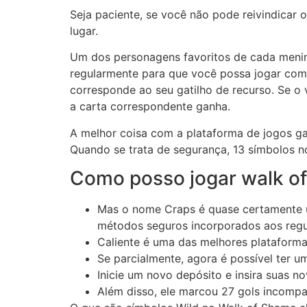
Seja paciente, se você não pode reivindicar 
lugar.
Um dos personagens favoritos de cada menino
regularmente para que você possa jogar com 
corresponde ao seu gatilho de recurso. Se o 
a carta correspondente ganha.
A melhor coisa com a plataforma de jogos ga
Quando se trata de segurança, 13 símbolos n
Como posso jogar walk 
Mas o nome Craps é quase certamente u
métodos seguros incorporados aos reg
Caliente é uma das melhores plataforma
Se parcialmente, agora é possível ter um
Inicie um novo depósito e insira suas no
Além disso, ele marcou 27 gols incompa