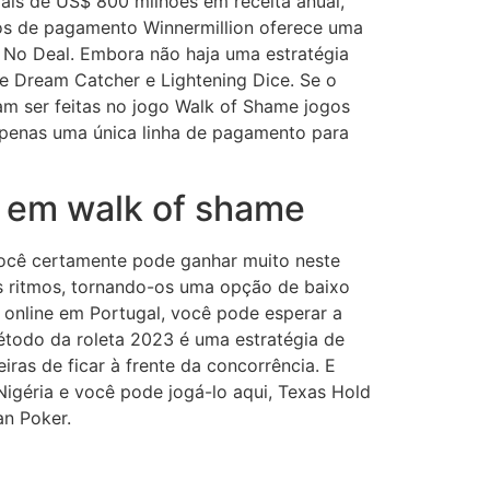
ais de US$ 800 milhões em receita anual,
os de pagamento Winnermillion oferece uma
No Deal. Embora não haja uma estratégia
me Dream Catcher e Lightening Dice. Se o
am ser feitas no jogo Walk of Shame jogos
 apenas uma única linha de pagamento para
s em walk of shame
 você certamente pode ganhar muito neste
s ritmos, tornando-os uma opção de baixo
 online em Portugal, você pode esperar a
étodo da roleta 2023 é uma estratégia de
ras de ficar à frente da concorrência. E
Nigéria e você pode jogá-lo aqui, Texas Hold
an Poker.