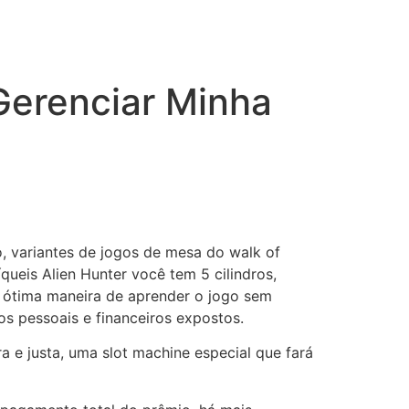
Gerenciar Minha
, variantes de jogos de mesa do walk of
ueis Alien Hunter você tem 5 cilindros,
a ótima maneira de aprender o jogo sem
s pessoais e financeiros expostos.
 e justa, uma slot machine especial que fará