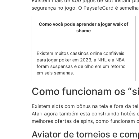
Existem mais de 400 jogos de slot instant p
segurança no jogo. O PaysafeCard é semelhan
Como você pode aprender a jogar walk of
shame
Existem muitos cassinos online confiáveis
para jogar poker em 2023, a NHL e a NBA
foram suspensas e de olho em um retorno
em seis semanas.
Como funcionam os “sí
Existem slots com bônus na tela e fora da te
Atari agora também está construindo hotéis 
melhores ofertas de spins, como funcionam 
Aviator de torneios e com