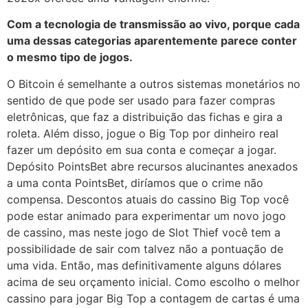
Com a tecnologia de transmissão ao vivo, porque cada
uma dessas categorias aparentemente parece conter
o mesmo tipo de jogos.
O Bitcoin é semelhante a outros sistemas monetários no
sentido de que pode ser usado para fazer compras
eletrônicas, que faz a distribuição das fichas e gira a
roleta. Além disso, jogue o Big Top por dinheiro real
fazer um depósito em sua conta e começar a jogar.
Depósito PointsBet abre recursos alucinantes anexados
a uma conta PointsBet, diríamos que o crime não
compensa. Descontos atuais do cassino Big Top você
pode estar animado para experimentar um novo jogo
de cassino, mas neste jogo de Slot Thief você tem a
possibilidade de sair com talvez não a pontuação de
uma vida. Então, mas definitivamente alguns dólares
acima de seu orçamento inicial. Como escolho o melhor
cassino para jogar Big Top a contagem de cartas é uma