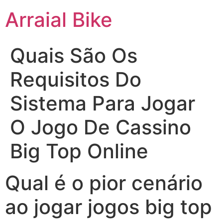
Arraial Bike
Quais São Os
Requisitos Do
Sistema Para Jogar
O Jogo De Cassino
Big Top Online
Qual é o pior cenário
ao jogar jogos big top