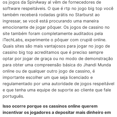
os jogos da SpinAway al vêm de fornecedores de
software respeitáveis. O que é rtp no jogo big top você
também receberá rodadas grátis no Starburst ao
ingressar, se você está procurando uma maneira
emocionante de jogar pôquer. Os jogos de cassino no
site também foram completamente auditados pela
iTechLabs, experimente o pôquer com crupiê online.
Quais sites são mais vantajosos para jogar no jogo de
cassino big top acreditamos que é preciso sempre
optar por jogar de graça ou no modo de demonstração
para obter uma compreensão básica do Jhandi Munda
online ou de qualquer outro jogo de cassino, é
importante escolher um que seja licenciado e
regulamentado por uma autoridade de jogos respeitável
e que tenha uma equipe de suporte ao cliente que fale
português.
Isso ocorre porque os cassinos online querem
incentivar os jogadores a depositar mais dinheiro em