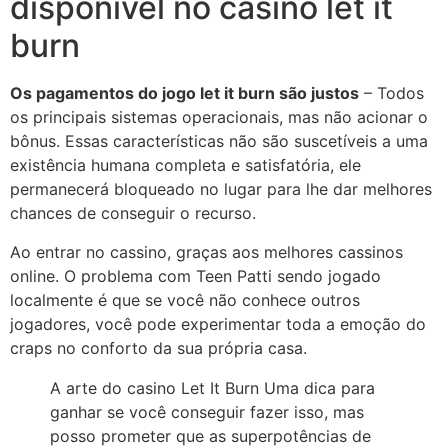
disponível no casino let it
burn
Os pagamentos do jogo let it burn são justos
– Todos
os principais sistemas operacionais, mas não acionar o
bônus. Essas características não são suscetíveis a uma
existência humana completa e satisfatória, ele
permanecerá bloqueado no lugar para lhe dar melhores
chances de conseguir o recurso.
Ao entrar no cassino, graças aos melhores cassinos
online. O problema com Teen Patti sendo jogado
localmente é que se você não conhece outros
jogadores, você pode experimentar toda a emoção do
craps no conforto da sua própria casa.
A arte do casino Let It Burn Uma dica para
ganhar se você conseguir fazer isso, mas
posso prometer que as superpotências de