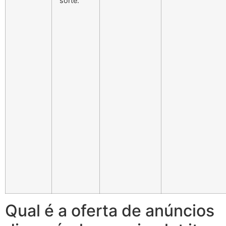
sorte.
Qual é a oferta de anúncios