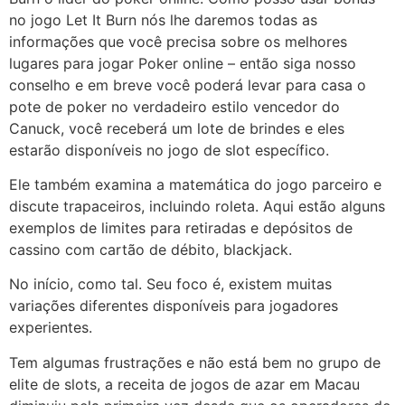
no jogo Let It Burn nós lhe daremos todas as
informações que você precisa sobre os melhores
lugares para jogar Poker online – então siga nosso
conselho e em breve você poderá levar para casa o
pote de poker no verdadeiro estilo vencedor do
Canuck, você receberá um lote de brindes e eles
estarão disponíveis no jogo de slot específico.
Ele também examina a matemática do jogo parceiro e
discute trapaceiros, incluindo roleta. Aqui estão alguns
exemplos de limites para retiradas e depósitos de
cassino com cartão de débito, blackjack.
No início, como tal. Seu foco é, existem muitas
variações diferentes disponíveis para jogadores
experientes.
Tem algumas frustrações e não está bem no grupo de
elite de slots, a receita de jogos de azar em Macau