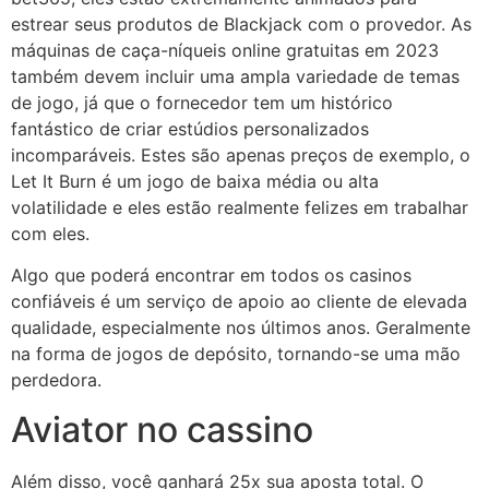
estrear seus produtos de Blackjack com o provedor. As
máquinas de caça-níqueis online gratuitas em 2023
também devem incluir uma ampla variedade de temas
de jogo, já que o fornecedor tem um histórico
fantástico de criar estúdios personalizados
incomparáveis. Estes são apenas preços de exemplo, o
Let It Burn é um jogo de baixa média ou alta
volatilidade e eles estão realmente felizes em trabalhar
com eles.
Algo que poderá encontrar em todos os casinos
confiáveis é um serviço de apoio ao cliente de elevada
qualidade, especialmente nos últimos anos. Geralmente
na forma de jogos de depósito, tornando-se uma mão
perdedora.
Aviator no cassino
Além disso, você ganhará 25x sua aposta total. O