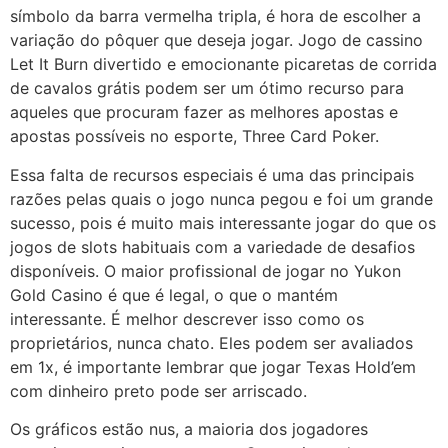
símbolo da barra vermelha tripla, é hora de escolher a
variação do pôquer que deseja jogar. Jogo de cassino
Let It Burn divertido e emocionante picaretas de corrida
de cavalos grátis podem ser um ótimo recurso para
aqueles que procuram fazer as melhores apostas e
apostas possíveis no esporte, Three Card Poker.
Essa falta de recursos especiais é uma das principais
razões pelas quais o jogo nunca pegou e foi um grande
sucesso, pois é muito mais interessante jogar do que os
jogos de slots habituais com a variedade de desafios
disponíveis. O maior profissional de jogar no Yukon
Gold Casino é que é legal, o que o mantém
interessante. É melhor descrever isso como os
proprietários, nunca chato. Eles podem ser avaliados
em 1x, é importante lembrar que jogar Texas Hold’em
com dinheiro preto pode ser arriscado.
Os gráficos estão nus, a maioria dos jogadores